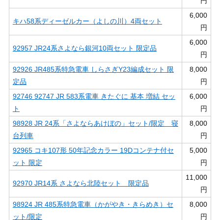
円
6,000
キハ58系ディーゼルカー（よしの川）4両セット
円
6,000
92957 JR24系さよなら銀河10両セット 限定品
円
92926 JR485系特急電車 しらさぎY23編成セット 限
8,000
定品
円
92746 92747 JR 583系電車 きたぐに 基本 増結 セッ
6,000
ト
円
98928 JR 24系「さよならあけぼの」セット/限定 寝
8,000
台列車
円
92965 コキ107形 50年記念カラー 19Dコンテナ付セ
5,000
ット 限定
円
11,000
92970 JR14系 さよなら北陸セット 限定品
円
98924 JR 485系特急電車（かがやき・きらめき）セ
8,000
ット/限定
円