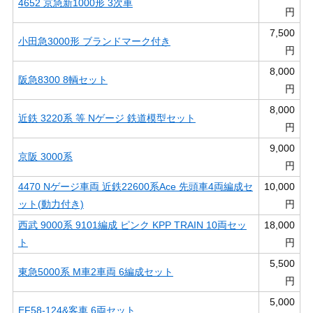
4652 京急新1000形 3次車
円
7,500
小田急3000形 ブランドマーク付き
円
8,000
阪急8300 8輌セット
円
8,000
近鉄 3220系 等 Nゲージ 鉄道模型セット
円
9,000
京阪 3000系
円
4470 Nゲージ車両 近鉄22600系Ace 先頭車4両編成セ
10,000
ット(動力付き)
円
西武 9000系 9101編成 ピンク KPP TRAIN 10両セッ
18,000
ト
円
5,500
東急5000系 M車2車両 6編成セット
円
5,000
EF58-124&客車 6両セット