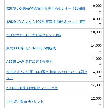
10,000
92878 JR485系特急電車 新潟車両センター T18編成
円
8,000
92929 JR さよなら100系 東海道 新幹線 セット 限定
円
10,000
A3132ホキ1000 太平洋セメント 8両
円
14,000
東武8000系 モハ8200等 6両編成
円
14,000
A1585 10系 急行出雲 7両 基本
円
A8262 キハ183系-1000番台 特急 あそぼーい！ 4両セ
14,000
ット
円
14,000
A-1483 50系 釧路湿原 ノロッコ号
円
12,000
E721系 0番台 4両セット
円