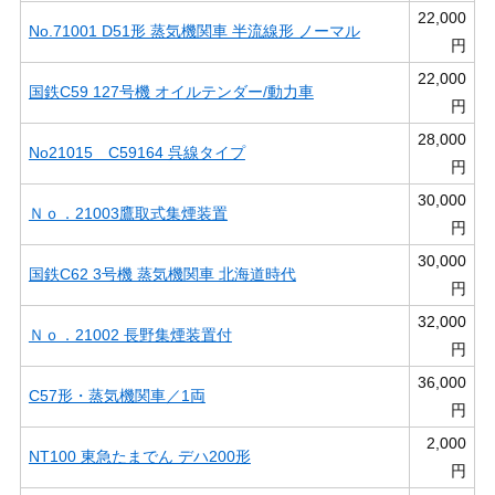
22,000
No.71001 D51形 蒸気機関車 半流線形 ノーマル
円
22,000
国鉄C59 127号機 オイルテンダー/動力車
円
28,000
No21015 C59164 呉線タイプ
円
30,000
Ｎｏ．21003鷹取式集煙装置
円
30,000
国鉄C62 3号機 蒸気機関車 北海道時代
円
32,000
Ｎｏ．21002 長野集煙装置付
円
36,000
C57形・蒸気機関車／1両
円
2,000
NT100 東急たまでん デハ200形
円