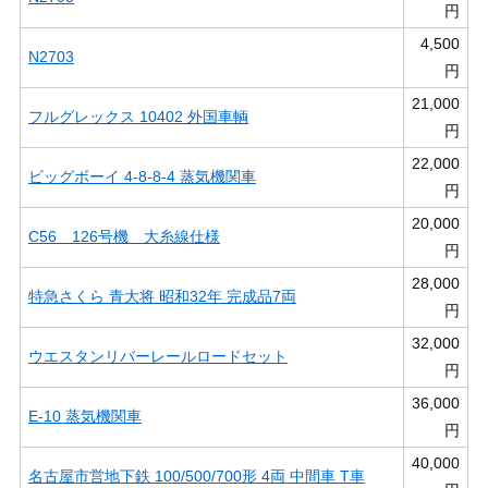
円
4,500
N2703
円
21,000
フルグレックス 10402 外国車輌
円
22,000
ビッグボーイ 4-8-8-4 蒸気機関車
円
20,000
C56 126号機 大糸線仕様
円
28,000
特急さくら 青大将 昭和32年 完成品7両
円
32,000
ウエスタンリバーレールロードセット
円
36,000
E-10 蒸気機関車
円
40,000
名古屋市営地下鉄 100/500/700形 4両 中間車 T車