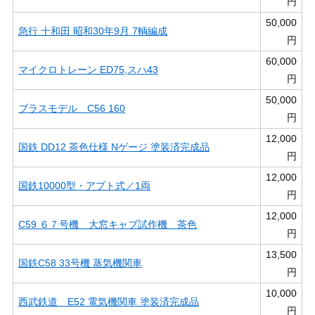
円
50,000
急行 十和田 昭和30年9月 7輌編成
円
60,000
マイクロトレーン ED75,スハ43
円
50,000
ブラスモデル C56 160
円
12,000
国鉄 DD12 茶色仕様 Nゲージ 塗装済完成品
円
12,000
国鉄10000型・アプト式／1両
円
12,000
C59 ６７号機 大窓キャブ試作機 茶色
円
13,500
国鉄C58 33号機 蒸気機関車
円
10,000
西武鉄道 E52 電気機関車 塗装済完成品
円