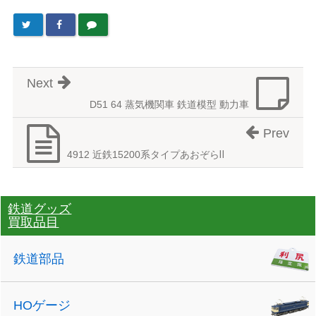
Next
D51 64 蒸気機関車 鉄道模型 動力車
Prev
4912 近鉄15200系タイプあおぞらⅡ
鉄道グッズ
買取品目
鉄道部品
HOゲージ