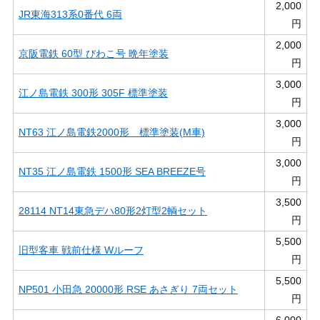
2,000
JR東海313系0番代 6両
円
2,000
京阪電鉄 60型 びわこ号 晩年塗装
円
3,000
江ノ島電鉄 300形 305F 標準塗装
円
3,000
NT63 江ノ島電鉄2000形 標準塗装(M車)
円
3,000
NT35 江ノ島電鉄 1500形 SEA BREEZE号
円
3,500
28114 NT14東急デハ80形2灯型2輌セット
円
5,500
旧型客車 戦前仕様 Wルーフ
円
5,500
NP501 小田急 20000形 RSE あさぎり 7両セット
円