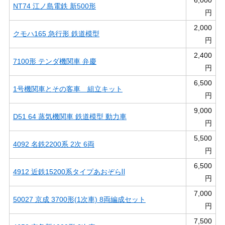
6,000
NT74 江ノ島電鉄 新500形
円
2,000
クモハ165 急行形 鉄道模型
円
2,400
7100形 テンダ機関車 弁慶
円
6,500
1号機関車とその客車 組立キット
円
9,000
D51 64 蒸気機関車 鉄道模型 動力車
円
5,500
4092 名鉄2200系 2次 6両
円
6,500
4912 近鉄15200系タイプあおぞらⅡ
円
7,000
50027 京成 3700形(1次車) 8両編成セット
円
7,500