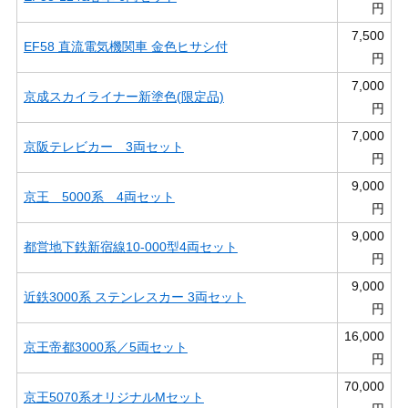
円
7,500
EF58 直流電気機関車 金色ヒサシ付
円
7,000
京成スカイライナー新塗色(限定品)
円
7,000
京阪テレビカー 3両セット
円
9,000
京王 5000系 4両セット
円
9,000
都営地下鉄新宿線10-000型4両セット
円
9,000
近鉄3000系 ステンレスカー 3両セット
円
16,000
京王帝都3000系／5両セット
円
70,000
京王5070系オリジナルMセット