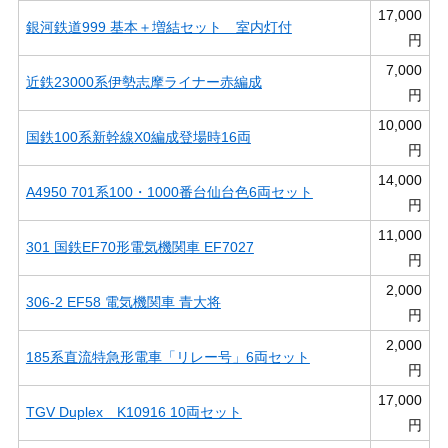
17,000
銀河鉄道999 基本＋増結セット 室内灯付
円
7,000
近鉄23000系伊勢志摩ライナー赤編成
円
10,000
国鉄100系新幹線X0編成登場時16両
円
14,000
A4950 701系100・1000番台仙台色6両セット
円
11,000
301 国鉄EF70形電気機関車 EF7027
円
2,000
306-2 EF58 電気機関車 青大将
円
2,000
185系直流特急形電車「リレー号」6両セット
円
17,000
TGV Duplex K10916 10両セット
円