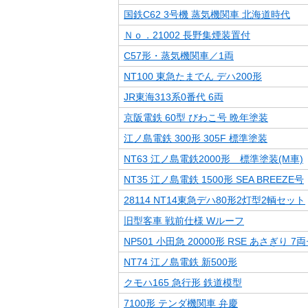
国鉄C62 3号機 蒸気機関車 北海道時代
Ｎｏ．21002 長野集煙装置付
C57形・蒸気機関車／1両
NT100 東急たまでん デハ200形
JR東海313系0番代 6両
京阪電鉄 60型 びわこ号 晩年塗装
江ノ島電鉄 300形 305F 標準塗装
NT63 江ノ島電鉄2000形 標準塗装(M車)
NT35 江ノ島電鉄 1500形 SEA BREEZE号
28114 NT14東急デハ80形2灯型2輌セット
旧型客車 戦前仕様 Wルーフ
NP501 小田急 20000形 RSE あさぎり 7
NT74 江ノ島電鉄 新500形
クモハ165 急行形 鉄道模型
7100形 テンダ機関車 弁慶