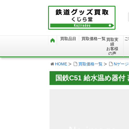
買取品目
買取価格一覧
ご
買取実
績
お客様
の声
HOME
買取価格一覧
Nゲー
国鉄C51 給水温め器付