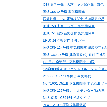
C59 ６７号機 大窓キャブ試作機 茶色
国鉄C58 33号機 蒸気機関車
西武鉄道 E52 電気機関車 塗装済完成品
国鉄C58 舟底テンダー 蒸気機関車
国鉄C51 給水温め器付 蒸気機関車
EF10-24号機 関門 シルバー
国鉄C59 124号機 蒸気機関車 塗装済完成
国鉄 C62 16号機(北海道時代) 窓付 完成品
D51形・全流型・蒸気機関車／1両
12系800番台 オリエントサルーン 組立キ
21005 C57 11号機 かもめ時代
No.71001 D51形 蒸気機関車 半流線形 
国鉄C59 127号機 オイルテンダー/動力車
No21015 C59164 呉線タイプ
Ｎｏ．21003鷹取式集煙装置