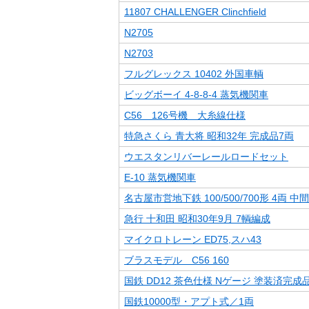
11807 CHALLENGER Clinchfield
N2705
N2703
フルグレックス 10402 外国車輌
ビッグボーイ 4-8-8-4 蒸気機関車
C56 126号機 大糸線仕様
特急さくら 青大将 昭和32年 完成品7両
ウエスタンリバーレールロードセット
E-10 蒸気機関車
名古屋市営地下鉄 100/500/700形 4両 中
急行 十和田 昭和30年9月 7輌編成
マイクロトレーン ED75,スハ43
ブラスモデル C56 160
国鉄 DD12 茶色仕様 Nゲージ 塗装済完成
国鉄10000型・アプト式／1両