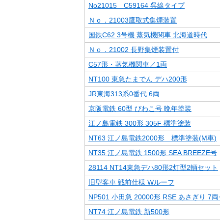
No21015 C59164 呉線タイプ
Ｎｏ．21003鷹取式集煙装置
国鉄C62 3号機 蒸気機関車 北海道時代
Ｎｏ．21002 長野集煙装置付
C57形・蒸気機関車／1両
NT100 東急たまでん デハ200形
JR東海313系0番代 6両
京阪電鉄 60型 びわこ号 晩年塗装
江ノ島電鉄 300形 305F 標準塗装
NT63 江ノ島電鉄2000形 標準塗装(M車)
NT35 江ノ島電鉄 1500形 SEA BREEZE号
28114 NT14東急デハ80形2灯型2輌セット
旧型客車 戦前仕様 Wルーフ
NP501 小田急 20000形 RSE あさぎり 7
NT74 江ノ島電鉄 新500形