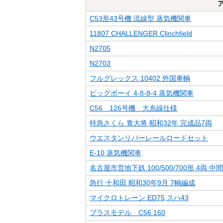
C53形43号機 流線型 蒸気機関車
11807 CHALLENGER Clinchfield
N2705
N2703
フルグレックス 10402 外国車輌
ビッグボーイ 4-8-8-4 蒸気機関車
C56 126号機 大糸線仕様
特急さくら 青大将 昭和32年 完成品7両
ウエスタンリバーレールロードセット
E-10 蒸気機関車
名古屋市営地下鉄 100/500/700形 4両 中
急行 十和田 昭和30年9月 7輌編成
マイクロトレーン ED75,スハ43
ブラスモデル C56 160