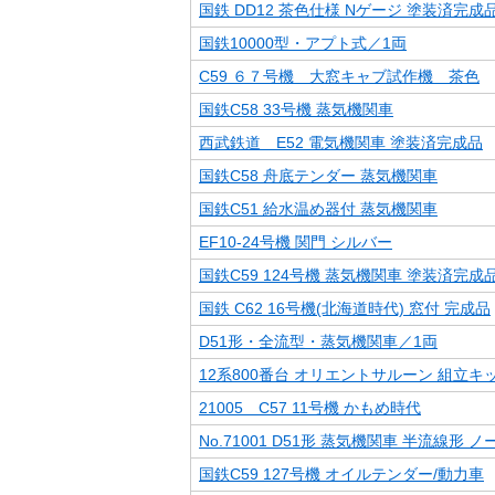
国鉄 DD12 茶色仕様 Nゲージ 塗装済完成
国鉄10000型・アプト式／1両
C59 ６７号機 大窓キャブ試作機 茶色
国鉄C58 33号機 蒸気機関車
西武鉄道 E52 電気機関車 塗装済完成品
国鉄C58 舟底テンダー 蒸気機関車
国鉄C51 給水温め器付 蒸気機関車
EF10-24号機 関門 シルバー
国鉄C59 124号機 蒸気機関車 塗装済完成
国鉄 C62 16号機(北海道時代) 窓付 完成品
D51形・全流型・蒸気機関車／1両
12系800番台 オリエントサルーン 組立キ
21005 C57 11号機 かもめ時代
No.71001 D51形 蒸気機関車 半流線形 
国鉄C59 127号機 オイルテンダー/動力車