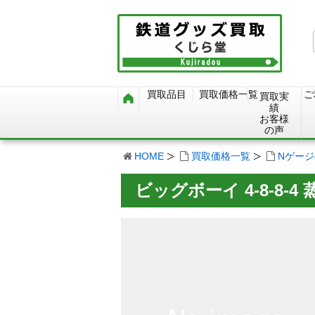
買取品目
買取価格一覧
ご
買取実
績
お客様
の声
HOME
買取価格一覧
Nゲー
ビッグボーイ 4-8-8-4