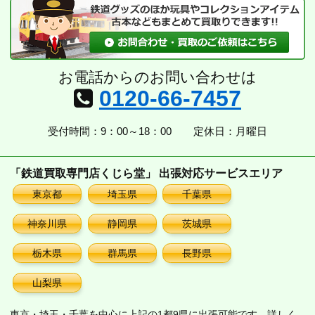
お電話からのお問い合わせは
0120-66-7457
受付時間：9：00～18：00
定休日：月曜日
「鉄道買取専門店くじら堂」 出張対応サービスエリア
東京都
埼玉県
千葉県
神奈川県
静岡県
茨城県
栃木県
群馬県
長野県
山梨県
東京・埼玉・千葉を中心に上記の1都9県に出張可能です。詳しく