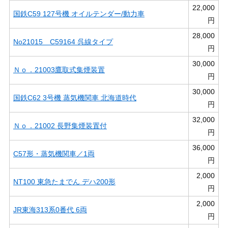
22,000
国鉄C59 127号機 オイルテンダー/動力車
円
28,000
No21015 C59164 呉線タイプ
円
30,000
Ｎｏ．21003鷹取式集煙装置
円
30,000
国鉄C62 3号機 蒸気機関車 北海道時代
円
32,000
Ｎｏ．21002 長野集煙装置付
円
36,000
C57形・蒸気機関車／1両
円
2,000
NT100 東急たまでん デハ200形
円
2,000
JR東海313系0番代 6両
円