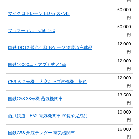
円
60,000
マイクロトレーン ED75,スハ43
円
50,000
ブラスモデル C56 160
円
12,000
国鉄 DD12 茶色仕様 Nゲージ 塗装済完成品
円
12,000
国鉄10000型・アプト式／1両
円
12,000
C59 ６７号機 大窓キャブ試作機 茶色
円
13,500
国鉄C58 33号機 蒸気機関車
円
10,000
西武鉄道 E52 電気機関車 塗装済完成品
円
16,000
国鉄C58 舟底テンダー 蒸気機関車
円