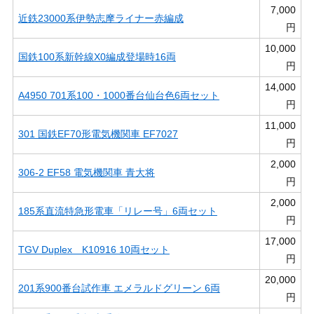
7,000
近鉄23000系伊勢志摩ライナー赤編成
円
10,000
国鉄100系新幹線X0編成登場時16両
円
14,000
A4950 701系100・1000番台仙台色6両セット
円
11,000
301 国鉄EF70形電気機関車 EF7027
円
2,000
306-2 EF58 電気機関車 青大将
円
2,000
185系直流特急形電車「リレー号」6両セット
円
17,000
TGV Duplex K10916 10両セット
円
20,000
201系900番台試作車 エメラルドグリーン 6両
円