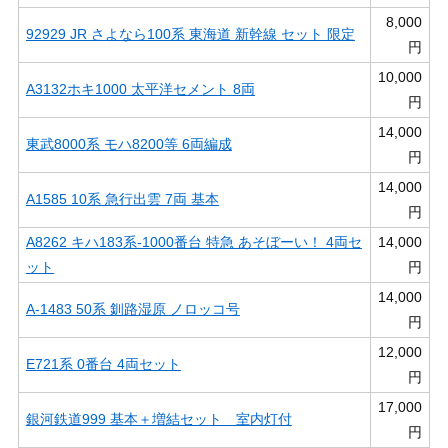
8,000
92929 JR さよなら100系 東海道 新幹線 セット 限定
円
10,000
A3132ホキ1000 太平洋セメント 8両
円
14,000
東武8000系 モハ8200等 6両編成
円
14,000
A1585 10系 急行出雲 7両 基本
円
A8262 キハ183系-1000番台 特急 あそぼーい！ 4両セ
14,000
ット
円
14,000
A-1483 50系 釧路湿原 ノロッコ号
円
12,000
E721系 0番台 4両セット
円
17,000
銀河鉄道999 基本＋増結セット 室内灯付
円