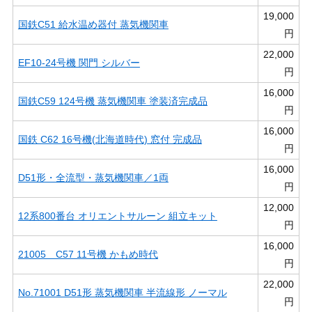
19,000
国鉄C51 給水温め器付 蒸気機関車
円
22,000
EF10-24号機 関門 シルバー
円
16,000
国鉄C59 124号機 蒸気機関車 塗装済完成品
円
16,000
国鉄 C62 16号機(北海道時代) 窓付 完成品
円
16,000
D51形・全流型・蒸気機関車／1両
円
12,000
12系800番台 オリエントサルーン 組立キット
円
16,000
21005 C57 11号機 かもめ時代
円
22,000
No.71001 D51形 蒸気機関車 半流線形 ノーマル
円