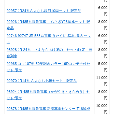
円
6,000
92957 JR24系さよなら銀河10両セット 限定品
円
92926 JR485系特急電車 しらさぎY23編成セット 限
8,000
定品
円
92746 92747 JR 583系電車 きたぐに 基本 増結 セッ
6,000
ト
円
98928 JR 24系「さよならあけぼの」セット/限定 寝
8,000
台列車
円
92965 コキ107形 50年記念カラー 19Dコンテナ付セ
5,000
ット 限定
円
11,000
92970 JR14系 さよなら北陸セット 限定品
円
98924 JR 485系特急電車（かがやき・きらめき）セ
8,000
ット/限定
円
10,000
92878 JR485系特急電車 新潟車両センター T18編成
円