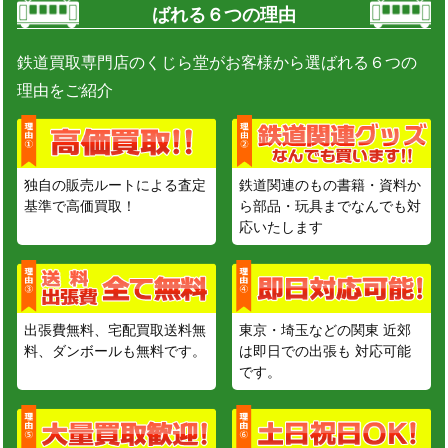
ばれる６つの理由
鉄道買取専門店のくじら堂がお客様から選ばれる６つの
理由をご紹介
独自の販売ルートによる査定
鉄道関連のもの書籍・資料か
基準で高価買取！
ら部品・玩具までなんでも対
応いたします
出張費無料、宅配買取送料無
東京・埼玉などの関東 近郊
料、ダンボールも無料です。
は即日での出張も 対応可能
です。