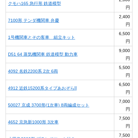
クモハ165 急行形 鉄道模型
円
2,400
7100形 テンダ機関車 弁慶
円
6,500
1号機関車とその客車 組立キット
円
9,000
D51 64 蒸気機関車 鉄道模型 動力車
円
5,500
4092 名鉄2200系 2次 6両
円
6,500
4912 近鉄15200系タイプあおぞらⅡ
円
7,000
50027 京成 3700形(1次車) 8両編成セット
円
7,500
4652 京急新1000形 3次車
円
7,500