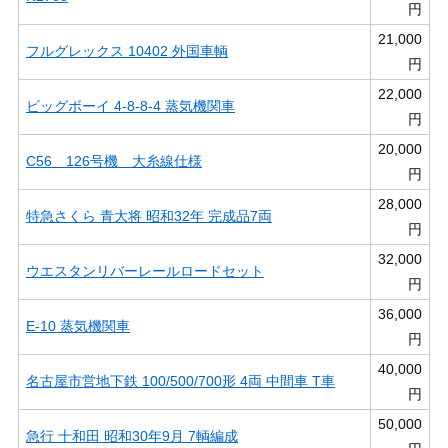
円
21,000
フルグレックス 10402 外国車輌
円
22,000
ビッグボーイ 4-8-8-4 蒸気機関車
円
20,000
C56 126号機 大糸線仕様
円
28,000
特急さくら 青大将 昭和32年 完成品7両
円
32,000
ウエスタンリバーレールロードセット
円
36,000
E-10 蒸気機関車
円
40,000
名古屋市営地下鉄 100/500/700形 4両 中間車 T車
円
50,000
急行 十和田 昭和30年9月 7輌編成