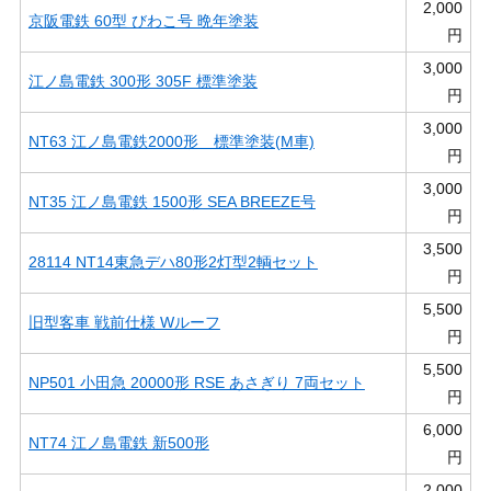
2,000
京阪電鉄 60型 びわこ号 晩年塗装
円
3,000
江ノ島電鉄 300形 305F 標準塗装
円
3,000
NT63 江ノ島電鉄2000形 標準塗装(M車)
円
3,000
NT35 江ノ島電鉄 1500形 SEA BREEZE号
円
3,500
28114 NT14東急デハ80形2灯型2輌セット
円
5,500
旧型客車 戦前仕様 Wルーフ
円
5,500
NP501 小田急 20000形 RSE あさぎり 7両セット
円
6,000
NT74 江ノ島電鉄 新500形
円
2,000