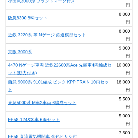
小田急3000形 ブランドマーク付き
円
8,000
阪急8300 8輌セット
円
8,000
近鉄 3220系 等 Nゲージ 鉄道模型セット
円
9,000
京阪 3000系
円
4470 Nゲージ車両 近鉄22600系Ace 先頭車4両編成セ
10,000
ット(動力付き)
円
西武 9000系 9101編成 ピンク KPP TRAIN 10両セッ
18,000
ト
円
5,500
東急5000系 M車2車両 6編成セット
円
5,000
EF58-124&客車 6両セット
円
7,500
EF58 直流電気機関車 金色ヒサシ付