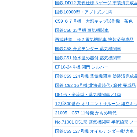
国鉄 DD12 茶色仕様 Nゲージ 塗装済完成
国鉄10000型・アプト式／1両
C59 ６７号機 大窓キャブ試作機 茶色
国鉄C58 33号機 蒸気機関車
西武鉄道 E52 電気機関車 塗装済完成品
国鉄C58 舟底テンダー 蒸気機関車
国鉄C51 給水温め器付 蒸気機関車
EF10-24号機 関門 シルバー
国鉄C59 124号機 蒸気機関車 塗装済完成
国鉄 C62 16号機(北海道時代) 窓付 完成品
D51形・全流型・蒸気機関車／1両
12系800番台 オリエントサルーン 組立キ
21005 C57 11号機 かもめ時代
No.71001 D51形 蒸気機関車 半流線形 
国鉄C59 127号機 オイルテンダー/動力車