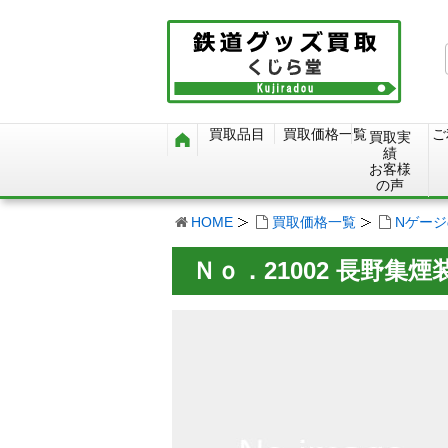
買取品目
買取価格一覧
ご
買取実
績
お客様
の声
HOME
買取価格一覧
Nゲー
Ｎｏ．21002 長野集煙