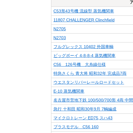
C53形43号機 流線型 蒸気機関車
11807 CHALLENGER Clinchfield
N2705
N2703
フルグレックス 10402 外国車輌
ビッグボーイ 4-8-8-4 蒸気機関車
C56 126号機 大糸線仕様
特急さくら 青大将 昭和32年 完成品7両
ウエスタンリバーレールロードセット
E-10 蒸気機関車
名古屋市営地下鉄 100/500/700形 4両 中
急行 十和田 昭和30年9月 7輌編成
マイクロトレーン ED75,スハ43
ブラスモデル C56 160