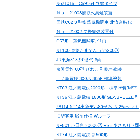
No21015 C59164 呉線タイプ
Ｎｏ．21003鷹取式集煙装置
国鉄C62 3号機 蒸気機関車 北海道時代
Ｎｏ．21002 長野集煙装置付
C57形・蒸気機関車／1両
NT100 東急たまでん デハ200形
JR東海313系0番代 6両
京阪電鉄 60型 びわこ号 晩年塗装
江ノ島電鉄 300形 305F 標準塗装
NT63 江ノ島電鉄2000形 標準塗装(M車)
NT35 江ノ島電鉄 1500形 SEA BREEZE号
28114 NT14東急デハ80形2灯型2輌セット
旧型客車 戦前仕様 Wルーフ
NP501 小田急 20000形 RSE あさぎり 7
NT74 江ノ島電鉄 新500形