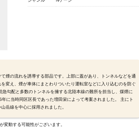
ジャンル
Nゲージ
けて煙の流れを誘導する部品です。上部に蓋があり、トンネルなどを通
れを変え、煙が車体にまとわりついたり運転室などに入り込むのを防ぐ
連続急勾配と多数のトンネルを擁する北陸本線の難所を担当し、煤煙に
6年に当時同区区長であった増田栄によって考案されました。 主にト
い山岳線を中心に採用されました。
格が変動する可能性がございます。