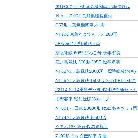
国鉄C62 3号機 蒸気機関車 北海道時代
Ｎｏ．21002 長野集煙装置付
C57形・蒸気機関車／1両
NT100 東急たまでん デハ200形
JR東海313系0番代 6両
京阪電鉄 60型 びわこ号 晩年塗装
江ノ島電鉄 300形 305F 標準塗装
NT63 江ノ島電鉄2000形 標準塗装(M車)
NT35 江ノ島電鉄 1500形 SEA BREEZE号
28114 NT14東急デハ80形2灯型2輌セット
旧型客車 戦前仕様 Wルーフ
NP501 小田急 20000形 RSE あさぎり 7
NT74 江ノ島電鉄 新500形
クモハ165 急行形 鉄道模型
7100形 テンダ機関車 弁慶