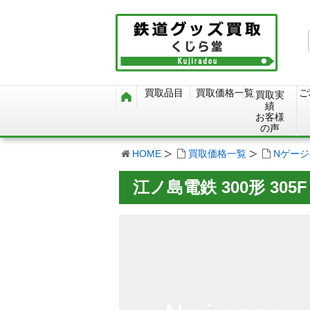
買取品目
買取価格一覧
ご
買取実
績
お客様
の声
HOME
買取価格一覧
Nゲー
江ノ島電鉄 300形 305