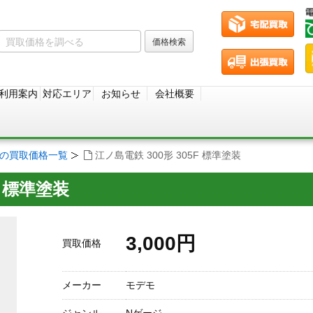
利用案内
対応エリア
お知らせ
会社概要
ジの買取価格一覧
江ノ島電鉄 300形 305F 標準塗装
F 標準塗装
3,000円
買取価格
メーカー
モデモ