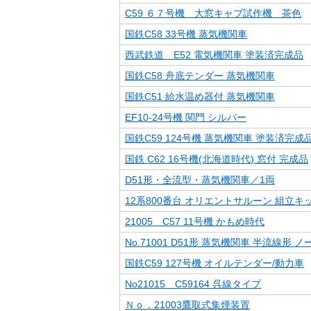
C59 ６７号機 大窓キャブ試作機 茶色
国鉄C58 33号機 蒸気機関車
西武鉄道 E52 電気機関車 塗装済完成品
国鉄C58 舟底テンダー 蒸気機関車
国鉄C51 給水温め器付 蒸気機関車
EF10-24号機 関門 シルバー
国鉄C59 124号機 蒸気機関車 塗装済完成
国鉄 C62 16号機(北海道時代) 窓付 完成品
D51形・全流型・蒸気機関車／1両
12系800番台 オリエントサルーン 組立キ
21005 C57 11号機 かもめ時代
No.71001 D51形 蒸気機関車 半流線形 
国鉄C59 127号機 オイルテンダー/動力車
No21015 C59164 呉線タイプ
Ｎｏ．21003鷹取式集煙装置