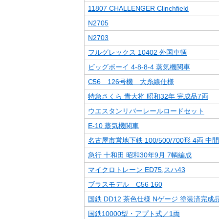
11807 CHALLENGER Clinchfield
N2705
N2703
フルグレックス 10402 外国車輌
ビッグボーイ 4-8-8-4 蒸気機関車
C56 126号機 大糸線仕様
特急さくら 青大将 昭和32年 完成品7両
ウエスタンリバーレールロードセット
E-10 蒸気機関車
名古屋市営地下鉄 100/500/700形 4両 中
急行 十和田 昭和30年9月 7輌編成
マイクロトレーン ED75,スハ43
ブラスモデル C56 160
国鉄 DD12 茶色仕様 Nゲージ 塗装済完成
国鉄10000型・アプト式／1両