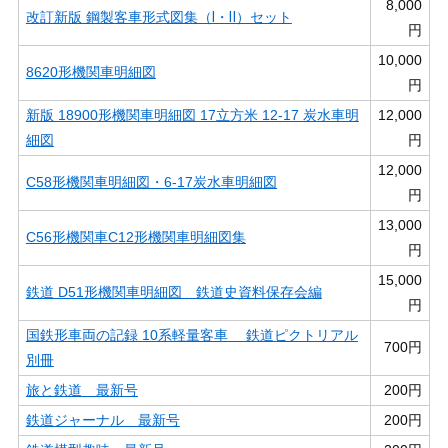
8,000
改訂新版 鋼製客車形式図集（Ⅰ・Ⅱ）セット
円
10,000
8620形機関車明細図
円
新版 18900形機関車明細図 17立方米 12-17 炭水車明
12,000
細図
円
12,000
C58形機関車明細図・6-17炭水車明細図
円
13,000
C56形機関車C12形機関車明細図集
円
15,000
鉄道 D51形機関車明細図 鉄道史資料保存会編
円
国鉄形車両の記録 10系軽量客車 鉄道ピクトリアル
700円
別冊
旅と鉄道 最新号
200円
鉄道ジャーナル 最新号
200円