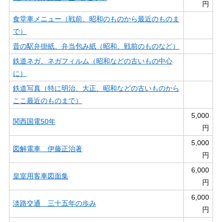
円
食堂車メニュー（戦前、昭和のものから最近のものま
で）
昔の駅弁掛紙、弁当包み紙（昭和、戦前のものなど）
鉄道ネガ、ネガフィルム（昭和などの古いもの中心
に）
鉄道写真（特に明治、大正、昭和などの古いものから
ここ最近のものまで）
5,000
関西国電50年
円
5,000
図解電車 伊藤正治著
円
6,000
皇室用客車図面集
円
6,000
淡路交通 三十五年の歩み
円