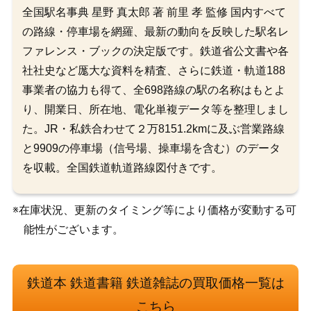
全国駅名事典 星野 真太郎 著 前里 孝 監修 国内すべて
の路線・停車場を網羅、最新の動向を反映した駅名レ
ファレンス・ブックの決定版です。鉄道省公文書や各
社社史など厖大な資料を精査、さらに鉄道・軌道188
事業者の協力も得て、全698路線の駅の名称はもとよ
り、開業日、所在地、電化単複データ等を整理しまし
た。JR・私鉄合わせて２万8151.2kmに及ぶ営業路線
と9909の停車場（信号場、操車場を含む）のデータ
を収載。全国鉄道軌道路線図付きです。
※在庫状況、更新のタイミング等により価格が変動する可
能性がございます。
鉄道本 鉄道書籍 鉄道雑誌の買取価格一覧は
こちら