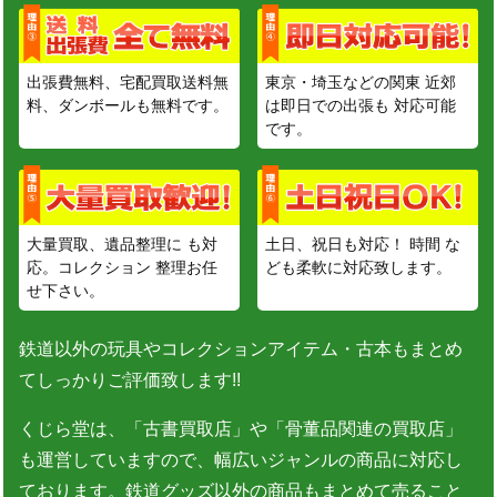
出張費無料、宅配買取送料無
東京・埼玉などの関東 近郊
料、ダンボールも無料です。
は即日での出張も 対応可能
です。
大量買取、遺品整理に も対
土日、祝日も対応！ 時間 な
応。コレクション 整理お任
ども柔軟に対応致します。
せ下さい。
鉄道以外の玩具やコレクションアイテム・古本もまとめ
てしっかりご評価致します!!
くじら堂は、「古書買取店」や「骨董品関連の買取店」
も運営していますので、幅広いジャンルの商品に対応し
ております。鉄道グッズ以外の商品もまとめて売ること