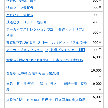
鉄道模型趣味 最新号
200円
鉄道ファン最新号
200円
とれいん 最新号
300円
鉄道ピクトリアル 最新号
200円
アーカイブスセレクション(32) 鉄道ピクトリアル
500円
別冊
東京地下鉄 2016年 12 月号 鉄道ピクトリアル 別冊
900円
アーカイブセレクション(37) 鉄道ピクトリアル 別冊
600円
6,000
貨物時刻表/1978年10月改正 日本国有鉄道貨物局
円
10,000
復刻版 戦中戦後時刻表 三宅俊彦編
円
国鉄 篠ノ井機関区 飯山～篠ノ井 運転士用 時刻
10,000
表
円
5,000
貨物時刻表 1970年10月現行 日本国有鉄道貨物局
円