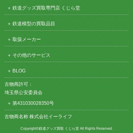
鉄道グッズ買取専門店 くじら堂
鉄道模型の買取品目
取扱メーカー
その他のサービス
BLOG
古物商許可：
埼玉県公安委員会
第431030028350号
古物商名称 株式会社イーライフ
Copyright©鉄道グッズ買取 くじら堂 All Rights Reserved.