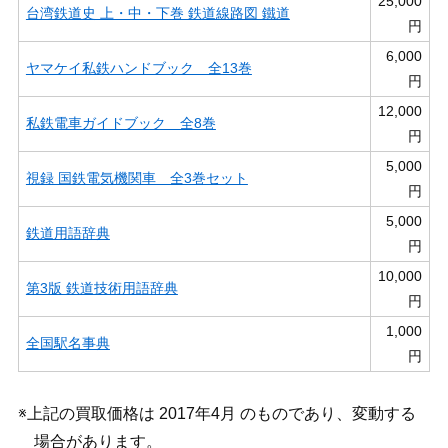
25,000
台湾鉄道史 上・中・下巻 鉄道線路図 鐵道
円
6,000
ヤマケイ私鉄ハンドブック 全13巻
円
12,000
私鉄電車ガイドブック 全8巻
円
5,000
視録 国鉄電気機関車 全3巻セット
円
5,000
鉄道用語辞典
円
10,000
第3版 鉄道技術用語辞典
円
1,000
全国駅名事典
円
※上記の買取価格は 2017年4月 のものであり、変動する
場合があります。