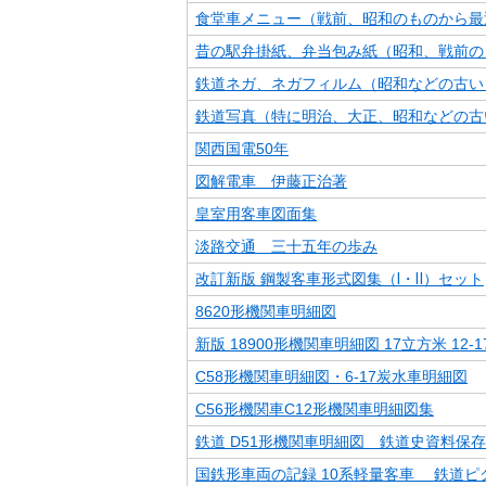
食堂車メニュー（戦前、昭和のものから最
昔の駅弁掛紙、弁当包み紙（昭和、戦前の
鉄道ネガ、ネガフィルム（昭和などの古い
鉄道写真（特に明治、大正、昭和などの古
関西国電50年
図解電車 伊藤正治著
皇室用客車図面集
淡路交通 三十五年の歩み
改訂新版 鋼製客車形式図集（Ⅰ・Ⅱ）セット
8620形機関車明細図
新版 18900形機関車明細図 17立方米 12-
C58形機関車明細図・6-17炭水車明細図
C56形機関車C12形機関車明細図集
鉄道 D51形機関車明細図 鉄道史資料保
国鉄形車両の記録 10系軽量客車 鉄道ピ