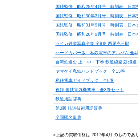
国鉄監修 昭和29年4月号 時刻表 日本
国鉄監修 昭和30年3月号 時刻表 日本
国鉄監修 昭和31年9月号 時刻表 日本
国鉄監修 昭和28年9月号 時刻表 日本
ライカ鉄道写真全集 全8巻 西尾克三郎
ハードカバー版 私鉄電車のアルバム 全4
台湾鉄道史 上・中・下巻 鉄道線路図 鐵道
ヤマケイ私鉄ハンドブック 全13巻
私鉄電車ガイドブック 全8巻
視録 国鉄電気機関車 全3巻セット
鉄道用語辞典
第3版 鉄道技術用語辞典
全国駅名事典
※上記の買取価格は 2017年4月 のもので