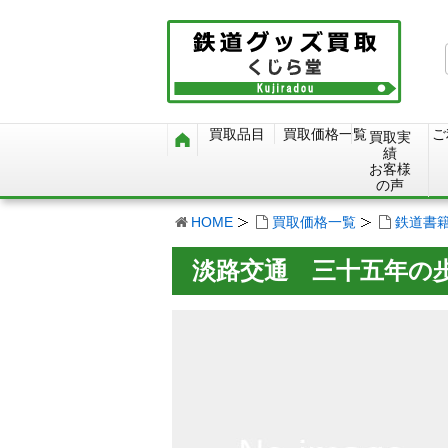
買取品目
買取価格一覧
ご
買取実
績
お客様
の声
HOME
買取価格一覧
鉄道書
淡路交通 三十五年の