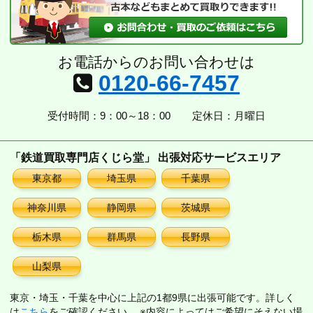
お電話からのお問い合わせは
0120-66-7457
受付時間：9：00～18：00
定休日：月曜日
「鉄道買取専門店くじら堂」 出張対応サービスエリア
東京都
埼玉県
千葉県
神奈川県
静岡県
茨城県
栃木県
群馬県
長野県
山梨県
東京・埼玉・千葉を中心に上記の1都9県に出張可能です。詳しく
は
こちら
をご確認ください。 ※内容によってはご希望にそえない場