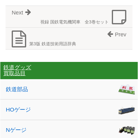
Next
視録 国鉄電気機関車 全3巻セット
Prev
第3版 鉄道技術用語辞典
鉄道グッズ
買取品目
鉄道部品
HOゲージ
Nゲージ