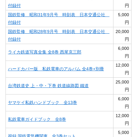
付録付
円
国鉄監修 昭和31年9月号 時刻表 日本交通公社
5,000
付録付
円
国鉄監修 昭和28年9月号 時刻表 日本交通公社
20,000
付録付
円
6,000
ライカ鉄道写真全集 全8巻 西尾克三郎
円
12,000
ハードカバー版 私鉄電車のアルバム 全4巻+別冊
円
25,000
台湾鉄道史 上・中・下巻 鉄道線路図 鐵道
円
6,000
ヤマケイ私鉄ハンドブック 全13巻
円
12,000
私鉄電車ガイドブック 全8巻
円
5,000
視録 国鉄電気機関車 全3巻セット