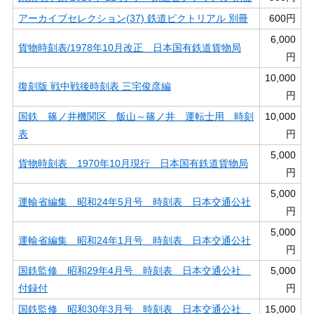
アーカイブセレクション(37) 鉄道ピクトリアル 別冊
600円
6,000
貨物時刻表/1978年10月改正 日本国有鉄道貨物局
円
10,000
復刻版 戦中戦後時刻表 三宅俊彦編
円
国鉄 篠ノ井機関区 飯山～篠ノ井 運転士用 時刻
10,000
表
円
5,000
貨物時刻表 1970年10月現行 日本国有鉄道貨物局
円
5,000
運輸省編集 昭和24年5月号 時刻表 日本交通公社
円
5,000
運輸省編集 昭和24年1月号 時刻表 日本交通公社
円
国鉄監修 昭和29年4月号 時刻表 日本交通公社
5,000
付録付
円
国鉄監修 昭和30年3月号 時刻表 日本交通公社
15,000