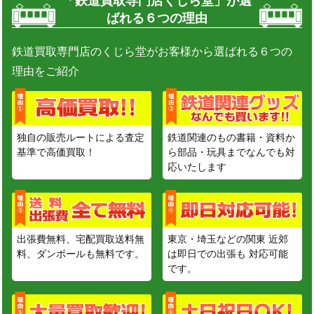
「鉄道買取専門店くじら堂」が選
ばれる６つの理由
鉄道買取専門店のくじら堂がお客様から選ばれる６つの
理由をご紹介
独自の販売ルートによる査定
鉄道関連のもの書籍・資料か
基準で高価買取！
ら部品・玩具までなんでも対
応いたします
出張費無料、宅配買取送料無
東京・埼玉などの関東 近郊
料、ダンボールも無料です。
は即日での出張も 対応可能
です。