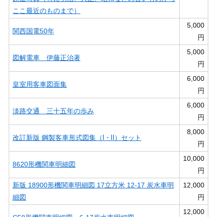
ここ最近のものまで）
5,000
関西国電50年
円
5,000
図解電車 伊藤正治著
円
6,000
皇室用客車図面集
円
6,000
淡路交通 三十五年の歩み
円
8,000
改訂新版 鋼製客車形式図集（Ⅰ・Ⅱ）セット
円
10,000
8620形機関車明細図
円
新版 18900形機関車明細図 17立方米 12-17 炭水車明
12,000
細図
円
12,000