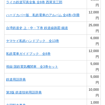
ライカ鉄道写真全集 全8巻 西尾克三郎
円
12,000
ハードカバー版 私鉄電車のアルバム 全4巻+別冊
円
25,000
台湾鉄道史 上・中・下巻 鉄道線路図 鐵道
円
6,000
ヤマケイ私鉄ハンドブック 全13巻
円
12,000
私鉄電車ガイドブック 全8巻
円
5,000
視録 国鉄電気機関車 全3巻セット
円
5,000
鉄道用語辞典
円
10,000
第3版 鉄道技術用語辞典
円
1,000