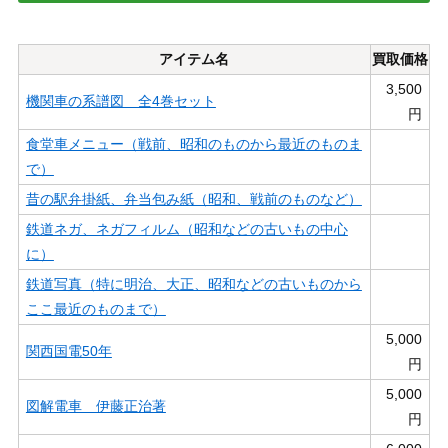
アイテム名
買取価格
3,500
機関車の系譜図 全4巻セット
円
食堂車メニュー（戦前、昭和のものから最近のものま
で）
昔の駅弁掛紙、弁当包み紙（昭和、戦前のものなど）
鉄道ネガ、ネガフィルム（昭和などの古いもの中心
に）
鉄道写真（特に明治、大正、昭和などの古いものから
ここ最近のものまで）
5,000
関西国電50年
円
5,000
図解電車 伊藤正治著
円