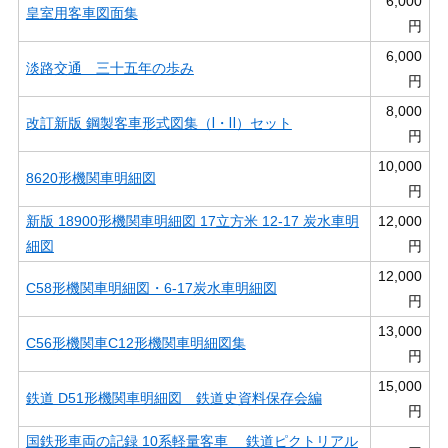
6,000
皇室用客車図面集
円
6,000
淡路交通 三十五年の歩み
円
8,000
改訂新版 鋼製客車形式図集（Ⅰ・Ⅱ）セット
円
10,000
8620形機関車明細図
円
新版 18900形機関車明細図 17立方米 12-17 炭水車明
12,000
細図
円
12,000
C58形機関車明細図・6-17炭水車明細図
円
13,000
C56形機関車C12形機関車明細図集
円
15,000
鉄道 D51形機関車明細図 鉄道史資料保存会編
円
国鉄形車両の記録 10系軽量客車 鉄道ピクトリアル