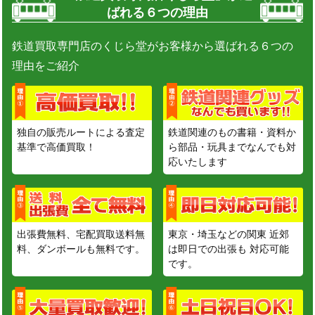
ばれる６つの理由
鉄道買取専門店のくじら堂がお客様から選ばれる６つの
理由をご紹介
独自の販売ルートによる査定
鉄道関連のもの書籍・資料か
基準で高価買取！
ら部品・玩具までなんでも対
応いたします
出張費無料、宅配買取送料無
東京・埼玉などの関東 近郊
料、ダンボールも無料です。
は即日での出張も 対応可能
です。