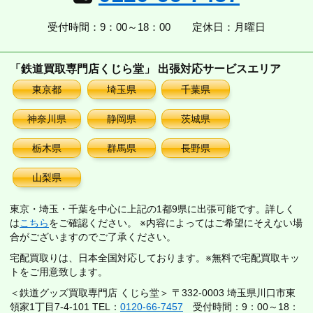
受付時間：9：00～18：00
定休日：月曜日
「鉄道買取専門店くじら堂」 出張対応サービスエリア
東京都
埼玉県
千葉県
神奈川県
静岡県
茨城県
栃木県
群馬県
長野県
山梨県
東京・埼玉・千葉を中心に上記の1都9県に出張可能です。詳しく
は
こちら
をご確認ください。 ※内容によってはご希望にそえない場
合がございますのでご了承ください。
宅配買取りは、日本全国対応しております。※無料で宅配買取キッ
トをご用意致します。
＜鉄道グッズ買取専門店 くじら堂＞ 〒332-0003 埼玉県川口市東
領家1丁目7-4-101 TEL：
0120-66-7457
受付時間：9：00～18：