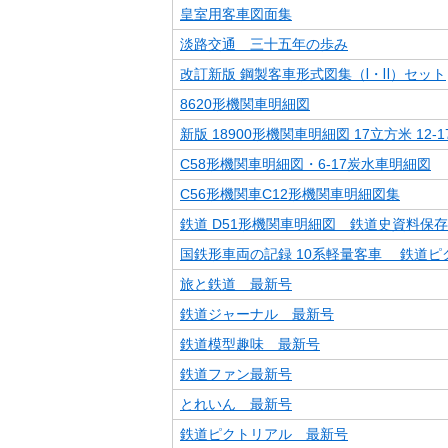
皇室用客車図面集
淡路交通 三十五年の歩み
改訂新版 鋼製客車形式図集（Ⅰ・Ⅱ）セット
8620形機関車明細図
新版 18900形機関車明細図 17立方米 12-
C58形機関車明細図・6-17炭水車明細図
C56形機関車C12形機関車明細図集
鉄道 D51形機関車明細図 鉄道史資料保
国鉄形車両の記録 10系軽量客車 鉄道ピ
旅と鉄道 最新号
鉄道ジャーナル 最新号
鉄道模型趣味 最新号
鉄道ファン最新号
とれいん 最新号
鉄道ピクトリアル 最新号