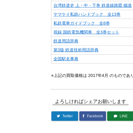
台湾鉄道史 上・中・下巻 鉄道線路図 鐵道
ヤマケイ私鉄ハンドブック 全13巻
私鉄電車ガイドブック 全8巻
視録 国鉄電気機関車 全3巻セット
鉄道用語辞典
第3版 鉄道技術用語辞典
全国駅名事典
※上記の買取価格は 2017年4月 のもので
よろしければシェアお願いします
Twitter
Facebook
LINE