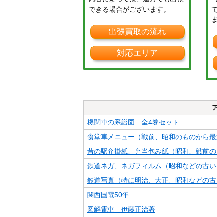
できる場合がございます。
出張買取の流れ
対応エリア
機関車の系譜図 全4巻セット
食堂車メニュー（戦前、昭和のものから最
昔の駅弁掛紙、弁当包み紙（昭和、戦前の
鉄道ネガ、ネガフィルム（昭和などの古い
鉄道写真（特に明治、大正、昭和などの古
関西国電50年
図解電車 伊藤正治著