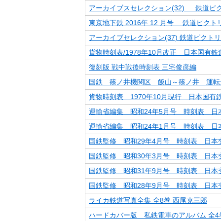
アーカイブスセレクション(32) 鉄道ピ
東京地下鉄 2016年 12 月号 鉄道ピクト
アーカイブセレクション(37) 鉄道ピクトリ
貨物時刻表/1978年10月改正 日本国有
復刻版 戦中戦後時刻表 三宅俊彦編
国鉄 篠ノ井機関区 飯山～篠ノ井 運転
貨物時刻表 1970年10月現行 日本国有
運輸省編集 昭和24年5月号 時刻表 日
運輸省編集 昭和24年1月号 時刻表 日
国鉄監修 昭和29年4月号 時刻表 日本
国鉄監修 昭和30年3月号 時刻表 日本
国鉄監修 昭和31年9月号 時刻表 日本
国鉄監修 昭和28年9月号 時刻表 日本
ライカ鉄道写真全集 全8巻 西尾克三郎
ハードカバー版 私鉄電車のアルバム 全4