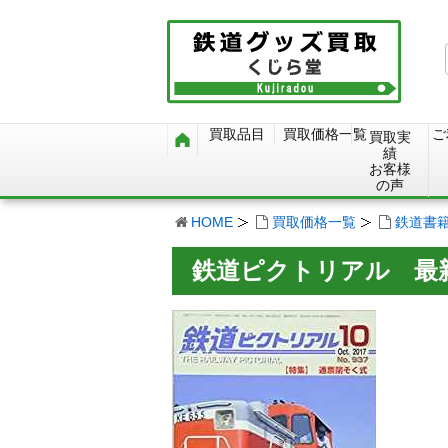
買取品目
買取価格一覧
ご
買取実
績
お客様
の声
HOME
買取価格一覧
鉄道書
鉄道ピクトリアル 最