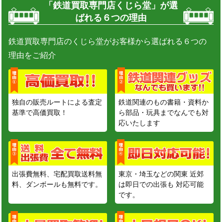
「鉄道買取専門店くじら堂」が選
ばれる６つの理由
鉄道買取専門店のくじら堂がお客様から選ばれる６つの
理由をご紹介
独自の販売ルートによる査定
鉄道関連のもの書籍・資料か
基準で高価買取！
ら部品・玩具までなんでも対
応いたします
出張費無料、宅配買取送料無
東京・埼玉などの関東 近郊
料、ダンボールも無料です。
は即日での出張も 対応可能
です。