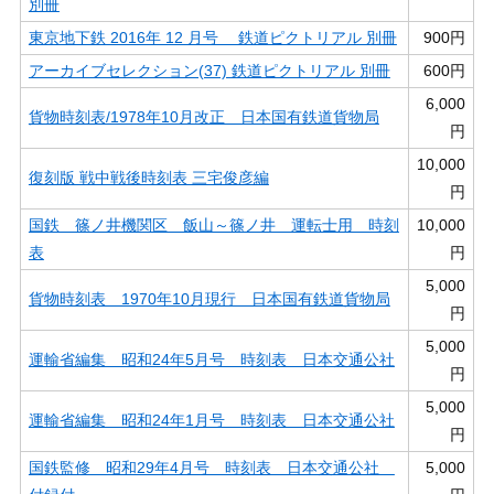
別冊
東京地下鉄 2016年 12 月号 鉄道ピクトリアル 別冊
900円
アーカイブセレクション(37) 鉄道ピクトリアル 別冊
600円
6,000
貨物時刻表/1978年10月改正 日本国有鉄道貨物局
円
10,000
復刻版 戦中戦後時刻表 三宅俊彦編
円
国鉄 篠ノ井機関区 飯山～篠ノ井 運転士用 時刻
10,000
表
円
5,000
貨物時刻表 1970年10月現行 日本国有鉄道貨物局
円
5,000
運輸省編集 昭和24年5月号 時刻表 日本交通公社
円
5,000
運輸省編集 昭和24年1月号 時刻表 日本交通公社
円
国鉄監修 昭和29年4月号 時刻表 日本交通公社
5,000