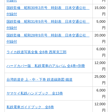
付録付
円
国鉄監修 昭和30年3月号 時刻表 日本交通公社
15,000
付録付
円
国鉄監修 昭和31年9月号 時刻表 日本交通公社
5,000
付録付
円
国鉄監修 昭和28年9月号 時刻表 日本交通公社
20,000
付録付
円
6,000
ライカ鉄道写真全集 全8巻 西尾克三郎
円
12,000
ハードカバー版 私鉄電車のアルバム 全4巻+別冊
円
25,000
台湾鉄道史 上・中・下巻 鉄道線路図 鐵道
円
6,000
ヤマケイ私鉄ハンドブック 全13巻
円
12,000
私鉄電車ガイドブック 全8巻
円