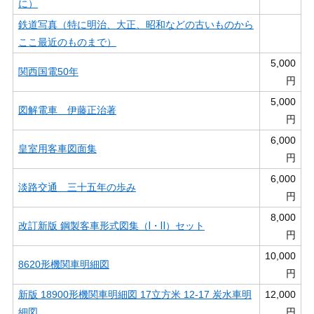
に）
鉄道写真（特に明治、大正、昭和などの古いものから
ここ最近のものまで）
5,000
関西国電50年
円
5,000
図解電車 伊藤正治著
円
6,000
皇室用客車図面集
円
6,000
淡路交通 三十五年の歩み
円
8,000
改訂新版 鋼製客車形式図集（Ⅰ・Ⅱ）セット
円
10,000
8620形機関車明細図
円
新版 18900形機関車明細図 17立方米 12-17 炭水車明
12,000
細図
円