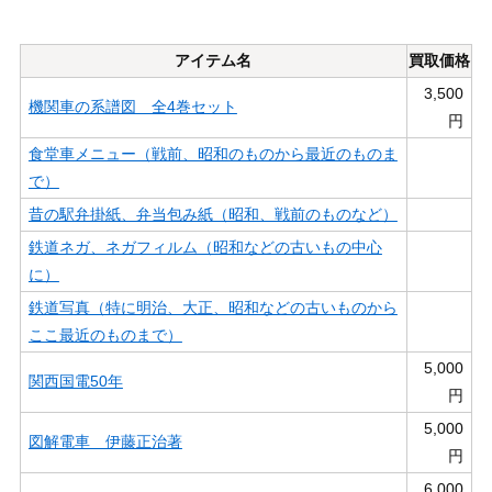
アイテム名
買取価格
3,500
機関車の系譜図 全4巻セット
円
食堂車メニュー（戦前、昭和のものから最近のものま
で）
昔の駅弁掛紙、弁当包み紙（昭和、戦前のものなど）
鉄道ネガ、ネガフィルム（昭和などの古いもの中心
に）
鉄道写真（特に明治、大正、昭和などの古いものから
ここ最近のものまで）
5,000
関西国電50年
円
5,000
図解電車 伊藤正治著
円
6,000