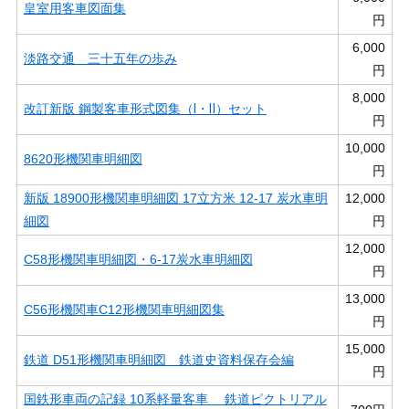
皇室用客車図面集
円
6,000
淡路交通 三十五年の歩み
円
8,000
改訂新版 鋼製客車形式図集（Ⅰ・Ⅱ）セット
円
10,000
8620形機関車明細図
円
新版 18900形機関車明細図 17立方米 12-17 炭水車明
12,000
細図
円
12,000
C58形機関車明細図・6-17炭水車明細図
円
13,000
C56形機関車C12形機関車明細図集
円
15,000
鉄道 D51形機関車明細図 鉄道史資料保存会編
円
国鉄形車両の記録 10系軽量客車 鉄道ピクトリアル