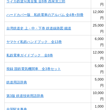
ライカ鉄道写真全集 全8巻 西尾克三郎
円
12,000
ハードカバー版 私鉄電車のアルバム 全4巻+別冊
円
25,000
台湾鉄道史 上・中・下巻 鉄道線路図 鐵道
円
6,000
ヤマケイ私鉄ハンドブック 全13巻
円
12,000
私鉄電車ガイドブック 全8巻
円
5,000
視録 国鉄電気機関車 全3巻セット
円
5,000
鉄道用語辞典
円
10,000
第3版 鉄道技術用語辞典
円
1,000
全国駅名事典