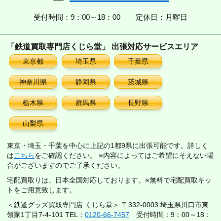
受付時間：9：00～18：00
定休日：月曜日
「鉄道買取専門店くじら堂」 出張対応サービスエリア
東京都
埼玉県
千葉県
神奈川県
静岡県
茨城県
栃木県
群馬県
長野県
山梨県
東京・埼玉・千葉を中心に上記の1都9県に出張可能です。詳しく
は
こちら
をご確認ください。 ※内容によってはご希望にそえない場
合がございますのでご了承ください。
宅配買取りは、日本全国対応しております。※無料で宅配買取キッ
トをご用意致します。
＜鉄道グッズ買取専門店 くじら堂＞ 〒332-0003 埼玉県川口市東
領家1丁目7-4-101 TEL：
0120-66-7457
受付時間：9：00～18：