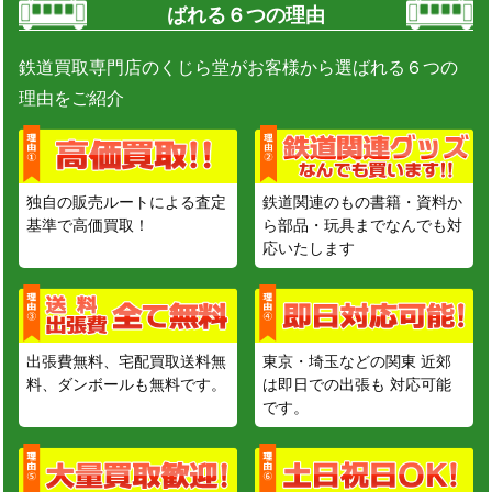
ばれる６つの理由
鉄道買取専門店のくじら堂がお客様から選ばれる６つの
理由をご紹介
独自の販売ルートによる査定
鉄道関連のもの書籍・資料か
基準で高価買取！
ら部品・玩具までなんでも対
応いたします
出張費無料、宅配買取送料無
東京・埼玉などの関東 近郊
料、ダンボールも無料です。
は即日での出張も 対応可能
です。