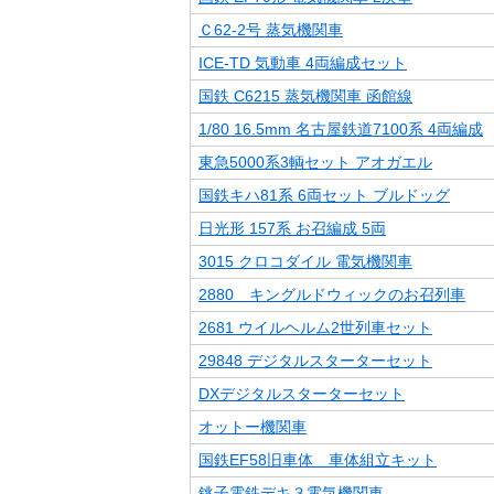
Ｃ62-2号 蒸気機関車
ICE-TD 気動車 4両編成セット
国鉄 C6215 蒸気機関車 函館線
1/80 16.5mm 名古屋鉄道7100系 4両編成
東急5000系3輌セット アオガエル
国鉄キハ81系 6両セット ブルドッグ
日光形 157系 お召編成 5両
3015 クロコダイル 電気機関車
2880 キングルドウィックのお召列車
2681 ウイルヘルム2世列車セット
29848 デジタルスターターセット
DXデジタルスターターセット
オットー機関車
国鉄EF58旧車体 車体組立キット
銚子電鉄デキ３電気機関車