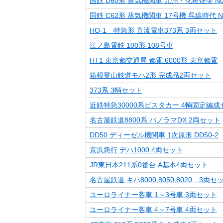
国鉄 D60形 蒸気機関車 九州・化粧煙突 No.
国鉄 C62形 蒸気機関車 17号機 呉線時代 No.
HO-1 特急形 直流電車373系 3両セット
江ノ島電鉄 100形 108号車
HT1 東京都交通局 都電 6000形 東京都電
箱根登山鉄道モハ2形 完成品2両セット
373系 3輌セット
近鉄特急30000系ビスタカー 4輛固定編成
名古屋鉄道8800系 パノラマDX 2両セット
DD50 ディーゼル機関車 1次原形 DD50-2
京浜急行 デハ1000 4両セット
JR東日本211系0番台 A基本4両セット
名古屋鉄道 キハ8000,8050,8020 3両セ
ユーロライナー客車 1～3号車 3両セット
ユーロライナー客車 4～7号車 4両セット