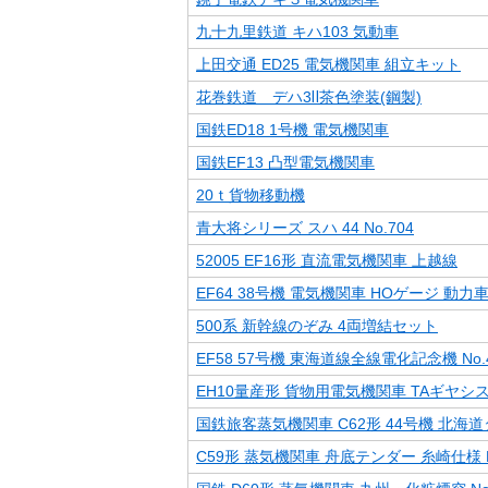
九十九里鉄道 キハ103 気動車
上田交通 ED25 電気機関車 組立キット
花巻鉄道 デハ3Ⅱ茶色塗装(鋼製)
国鉄ED18 1号機 電気機関車
国鉄EF13 凸型電気機関車
20ｔ貨物移動機
青大将シリーズ スハ 44 No.704
52005 EF16形 直流電気機関車 上越線
EF64 38号機 電気機関車 HOゲージ 動力
500系 新幹線のぞみ 4両増結セット
EF58 57号機 東海道線全線電化記念機 No.4
EH10量産形 貨物用電気機関車 TAギヤシステ
国鉄旅客蒸気機関車 C62形 44号機 北海道
C59形 蒸気機関車 舟底テンダー 糸崎仕様 N