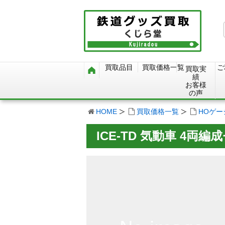
買取品目
買取価格一覧
ご
買取実
績
お客様
の声
HOME
買取価格一覧
HOゲ
ICE-TD 気動車 4両編