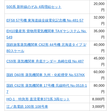
20,000
500系 新幹線のぞみ 4両増結セット
円
32,000
EF58 57号機 東海道線全線電化記念機 No.481-57
円
EH10量産形 貨物用電気機関車 TAギヤシステム No.
35,000
549
円
国鉄旅客蒸気機関車 C62形 44号機 北海道タイプ 1/
40,000
80スケール
円
45,000
C59形 蒸気機関車 舟底テンダー 糸崎仕様 No.487
円
60,000
国鉄 D60形 蒸気機関車 九州・化粧煙突 No.537KK
円
国鉄 C62形 蒸気機関車 17号機 呉線時代 No.0518-1
80,000
7
円
HO-1 特急形 直流電車373系 3両セット
8,000円
江ノ島電鉄 100形 108号車
3,000円