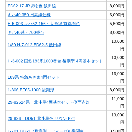
ED62 17 JR貨物色 飯田線
8,000円
キハ40 350 日高線仕様
6,000円
H-5-003 キハ52-156・大糸線 首都圏色
5,500円
キハ40系・700番台
8,000円
10,000
1/80 H-7-012 ED62-5 飯田線
円
10,000
H-3-002 国鉄183系1000番台 後期型 4両基本セット
円
16,000
189系 特急あさま4両セット
円
1-306 EF65-1000 後期形
8,000円
11,000
29-82524系 北斗星4両基本セット側面点灯
円
13,000
29-826 DD51 北斗星色 サウンド付
円
1-701 DD51（耐寒形）ディーゼル機関車
3,500円