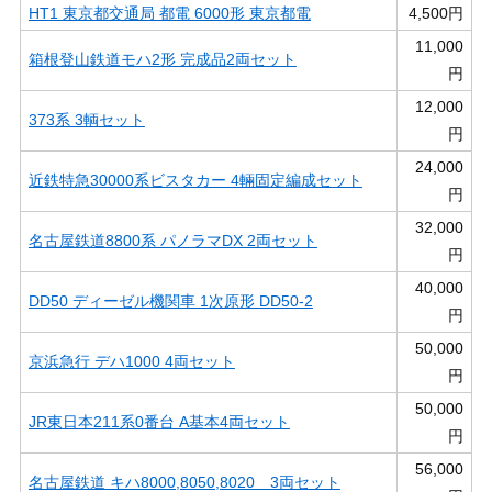
HT1 東京都交通局 都電 6000形 東京都電
4,500円
11,000
箱根登山鉄道モハ2形 完成品2両セット
円
12,000
373系 3輌セット
円
24,000
近鉄特急30000系ビスタカー 4輛固定編成セット
円
32,000
名古屋鉄道8800系 パノラマDX 2両セット
円
40,000
DD50 ディーゼル機関車 1次原形 DD50-2
円
50,000
京浜急行 デハ1000 4両セット
円
50,000
JR東日本211系0番台 A基本4両セット
円
56,000
名古屋鉄道 キハ8000,8050,8020 3両セット