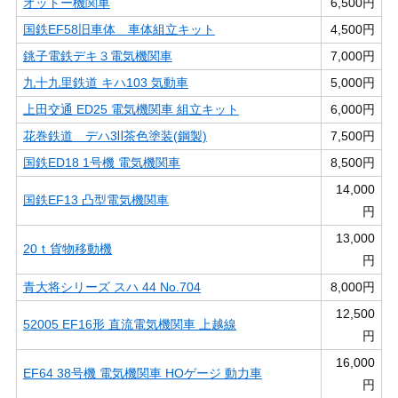
オットー機関車
6,500円
国鉄EF58旧車体 車体組立キット
4,500円
銚子電鉄デキ３電気機関車
7,000円
九十九里鉄道 キハ103 気動車
5,000円
上田交通 ED25 電気機関車 組立キット
6,000円
花巻鉄道 デハ3Ⅱ茶色塗装(鋼製)
7,500円
国鉄ED18 1号機 電気機関車
8,500円
14,000
国鉄EF13 凸型電気機関車
円
13,000
20ｔ貨物移動機
円
青大将シリーズ スハ 44 No.704
8,000円
12,500
52005 EF16形 直流電気機関車 上越線
円
16,000
EF64 38号機 電気機関車 HOゲージ 動力車
円