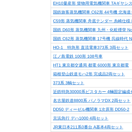
EH10量産形 貨物用電気機関車 TAギヤシステ
国鉄旅客蒸気機関車 C62形 44号機 北海道
C59形 蒸気機関車 舟底テンダー 糸崎仕様 N
国鉄 D60形 蒸気機関車 九州・化粧煙突 No.
国鉄 C62形 蒸気機関車 17号機 呉線時代 No.
HO-1 特急形 直流電車373系 3両セット
江ノ島電鉄 100形 108号車
HT1 東京都交通局 都電 6000形 東京都電
箱根登山鉄道モハ2形 完成品2両セット
373系 3輌セット
近鉄特急30000系ビスタカー 4輛固定編成
名古屋鉄道8800系 パノラマDX 2両セット
DD50 ディーゼル機関車 1次原形 DD50-2
京浜急行 デハ1000 4両セット
JR東日本211系0番台 A基本4両セット