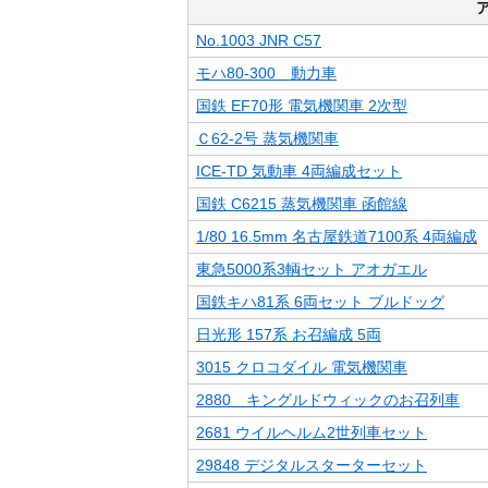
No.1003 JNR C57
モハ80-300 動力車
国鉄 EF70形 電気機関車 2次型
Ｃ62-2号 蒸気機関車
ICE-TD 気動車 4両編成セット
国鉄 C6215 蒸気機関車 函館線
1/80 16.5mm 名古屋鉄道7100系 4両編成
東急5000系3輌セット アオガエル
国鉄キハ81系 6両セット ブルドッグ
日光形 157系 お召編成 5両
3015 クロコダイル 電気機関車
2880 キングルドウィックのお召列車
2681 ウイルヘルム2世列車セット
29848 デジタルスターターセット