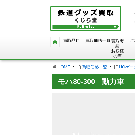
買取品目
買取価格一覧
ご
買取実
績
お客様
の声
HOME
買取価格一覧
HOゲ
モハ80-300 動力車