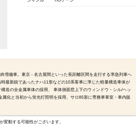
ジャンル
HOゲージ
年製の最終増備車。東京 - 名古屋間といった長距離区間を走行する準急列車へ
時最新鋭であったナハ11形などの10系客車に準じた軽量構造車体が
構造の全金属車体の採用、 車体側面窓上下のウィンドウ・シル/ヘッ
金属化と当初から蛍光灯照明を採用、サロ85形に専務車掌室・車内販
格が変動する可能性がございます。