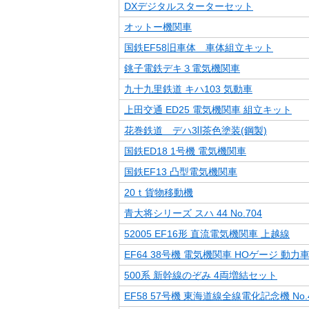
DXデジタルスターターセット
オットー機関車
国鉄EF58旧車体 車体組立キット
銚子電鉄デキ３電気機関車
九十九里鉄道 キハ103 気動車
上田交通 ED25 電気機関車 組立キット
花巻鉄道 デハ3Ⅱ茶色塗装(鋼製)
国鉄ED18 1号機 電気機関車
国鉄EF13 凸型電気機関車
20ｔ貨物移動機
青大将シリーズ スハ 44 No.704
52005 EF16形 直流電気機関車 上越線
EF64 38号機 電気機関車 HOゲージ 動力
500系 新幹線のぞみ 4両増結セット
EF58 57号機 東海道線全線電化記念機 No.4