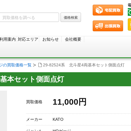
利用案内
対応エリア
お知らせ
会社概要
ージの買取価格一覧
29-82524系 北斗星4両基本セット側面点灯
星4両基本セット側面点灯
11,000円
買取価格
メーカー
KATO