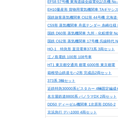
EF58 57号機 東海道線全線電化記念機 No.4
EH10量産形 貨物用電気機関車 TAギヤシステ
国鉄旅客蒸気機関車 C62形 44号機 北海道
C59形 蒸気機関車 舟底テンダー 糸崎仕様 N
国鉄 D60形 蒸気機関車 九州・化粧煙突 No.
国鉄 C62形 蒸気機関車 17号機 呉線時代 No.
HO-1 特急形 直流電車373系 3両セット
江ノ島電鉄 100形 108号車
HT1 東京都交通局 都電 6000形 東京都電
箱根登山鉄道モハ2形 完成品2両セット
373系 3輌セット
近鉄特急30000系ビスタカー 4輛固定編成
名古屋鉄道8800系 パノラマDX 2両セット
DD50 ディーゼル機関車 1次原形 DD50-2
京浜急行 デハ1000 4両セット