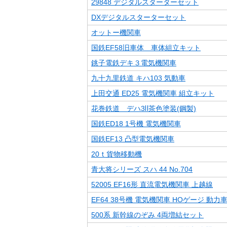
29848 デジタルスターターセット
DXデジタルスターターセット
オットー機関車
国鉄EF58旧車体 車体組立キット
銚子電鉄デキ３電気機関車
九十九里鉄道 キハ103 気動車
上田交通 ED25 電気機関車 組立キット
花巻鉄道 デハ3Ⅱ茶色塗装(鋼製)
国鉄ED18 1号機 電気機関車
国鉄EF13 凸型電気機関車
20ｔ貨物移動機
青大将シリーズ スハ 44 No.704
52005 EF16形 直流電気機関車 上越線
EF64 38号機 電気機関車 HOゲージ 動力
500系 新幹線のぞみ 4両増結セット