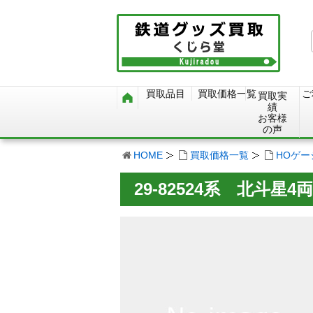
買取品目
買取価格一覧
ご
買取実
績
お客様
の声
HOME
買取価格一覧
HOゲ
29-82524系 北斗