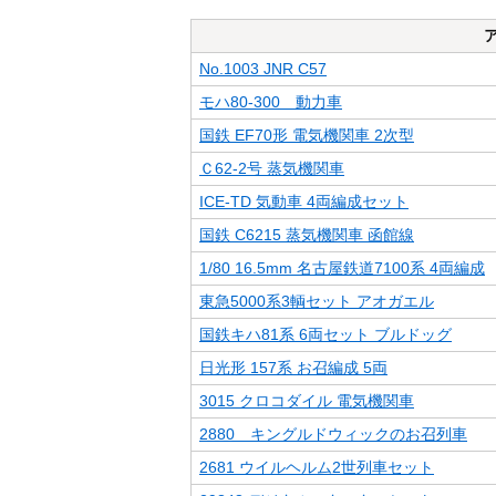
No.1003 JNR C57
モハ80-300 動力車
国鉄 EF70形 電気機関車 2次型
Ｃ62-2号 蒸気機関車
ICE-TD 気動車 4両編成セット
国鉄 C6215 蒸気機関車 函館線
1/80 16.5mm 名古屋鉄道7100系 4両編成
東急5000系3輌セット アオガエル
国鉄キハ81系 6両セット ブルドッグ
日光形 157系 お召編成 5両
3015 クロコダイル 電気機関車
2880 キングルドウィックのお召列車
2681 ウイルヘルム2世列車セット