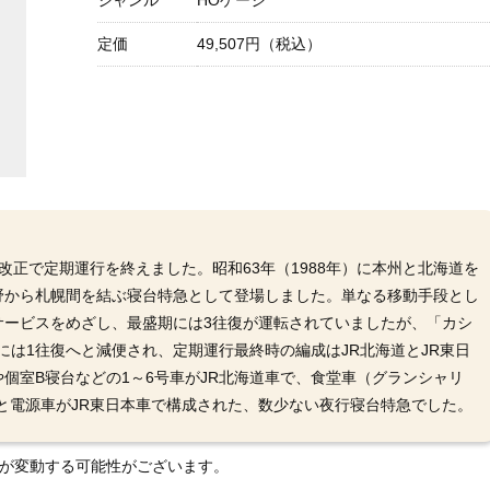
ジャンル
HOゲージ
定価
49,507円（税込）
改正で定期運行を終えました。昭和63年（1988年）に本州と北海道を
野から札幌間を結ぶ寝台特急として登場しました。単なる移動手段とし
サービスをめざし、最盛期には3往復が運転されていましたが、「カシ
）には1往復へと減便され、定期運行最終時の編成はJR北海道とJR東日
個室B寝台などの1～6号車がJR北海道車で、食堂車（グランシャリ
車と電源車がJR東日本車で構成された、数少ない夜行寝台特急でした。
格が変動する可能性がございます。