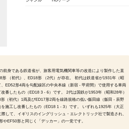
ジャンル
HOゲージ
その前身である鉄道省が、旅客用電気機関車等の改造により製作した直
8形 （初代）、ED18形 （2代）が存在。 初代は鉄道省が1931年（昭
て、ED52形4両を勾配線区の中央本線（新宿 - 甲府間）で使用する車両
たもの（ED18 3 - 6）です。 2代は国鉄が1953年（昭和28年）
18形（初代）1両及びED17形2両を線路規格の低い飯田線（飯田 - 辰野
工し改番したもの（ED18 1 - 3）です。 いずれも1925年（大正
電化に際して、イギリスのイングリッシュ・エレクトリック社で製造され、
形やEF50形と同じく「デッカー」の一党です。