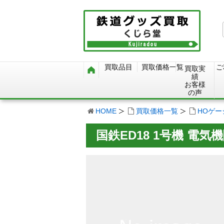
買取品目
買取価格一覧
ご
買取実
績
お客様
の声
HOME
買取価格一覧
HOゲ
国鉄ED18 1号機 電気