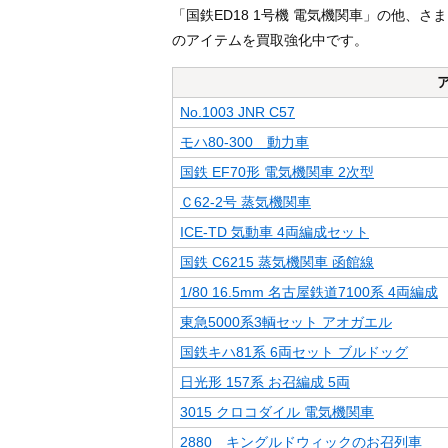
「国鉄ED18 1号機 電気機関車」の他、
のアイテムを買取強化中です。
No.1003 JNR C57
モハ80-300 動力車
国鉄 EF70形 電気機関車 2次型
Ｃ62-2号 蒸気機関車
ICE-TD 気動車 4両編成セット
国鉄 C6215 蒸気機関車 函館線
1/80 16.5mm 名古屋鉄道7100系 4両編成
東急5000系3輌セット アオガエル
国鉄キハ81系 6両セット ブルドッグ
日光形 157系 お召編成 5両
3015 クロコダイル 電気機関車
2880 キングルドウィックのお召列車