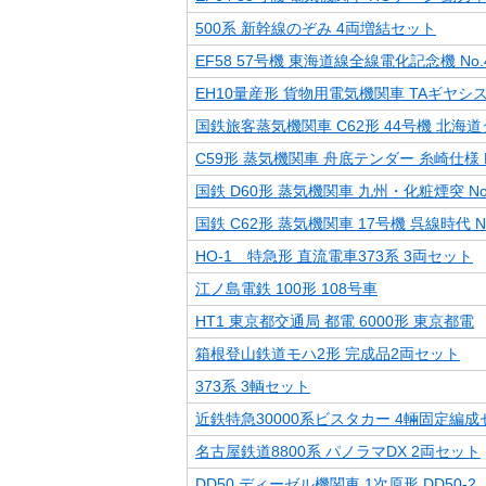
500系 新幹線のぞみ 4両増結セット
EF58 57号機 東海道線全線電化記念機 No.4
EH10量産形 貨物用電気機関車 TAギヤシステ
国鉄旅客蒸気機関車 C62形 44号機 北海道
C59形 蒸気機関車 舟底テンダー 糸崎仕様 N
国鉄 D60形 蒸気機関車 九州・化粧煙突 No.
国鉄 C62形 蒸気機関車 17号機 呉線時代 No.
HO-1 特急形 直流電車373系 3両セット
江ノ島電鉄 100形 108号車
HT1 東京都交通局 都電 6000形 東京都電
箱根登山鉄道モハ2形 完成品2両セット
373系 3輌セット
近鉄特急30000系ビスタカー 4輛固定編成
名古屋鉄道8800系 パノラマDX 2両セット
DD50 ディーゼル機関車 1次原形 DD50-2