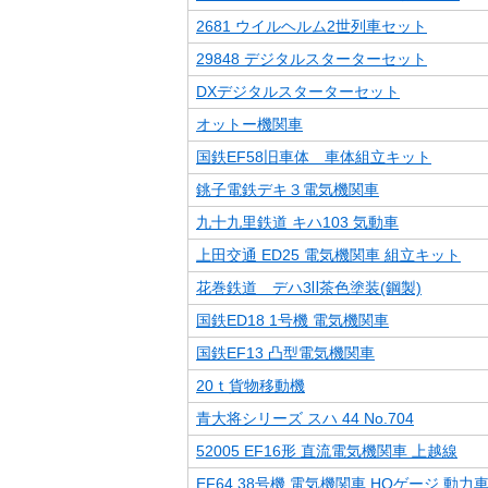
2681 ウイルヘルム2世列車セット
29848 デジタルスターターセット
DXデジタルスターターセット
オットー機関車
国鉄EF58旧車体 車体組立キット
銚子電鉄デキ３電気機関車
九十九里鉄道 キハ103 気動車
上田交通 ED25 電気機関車 組立キット
花巻鉄道 デハ3Ⅱ茶色塗装(鋼製)
国鉄ED18 1号機 電気機関車
国鉄EF13 凸型電気機関車
20ｔ貨物移動機
青大将シリーズ スハ 44 No.704
52005 EF16形 直流電気機関車 上越線
EF64 38号機 電気機関車 HOゲージ 動力