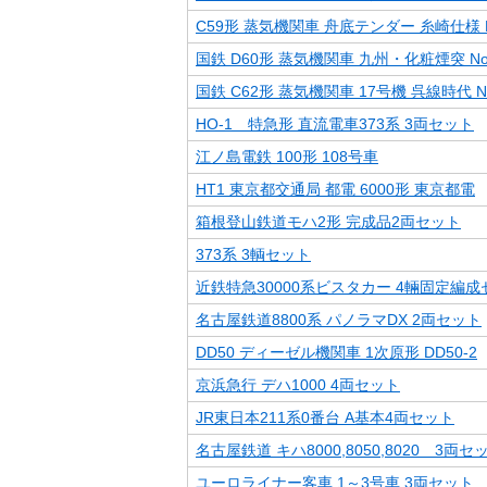
C59形 蒸気機関車 舟底テンダー 糸崎仕様 N
国鉄 D60形 蒸気機関車 九州・化粧煙突 No.
国鉄 C62形 蒸気機関車 17号機 呉線時代 No.
HO-1 特急形 直流電車373系 3両セット
江ノ島電鉄 100形 108号車
HT1 東京都交通局 都電 6000形 東京都電
箱根登山鉄道モハ2形 完成品2両セット
373系 3輌セット
近鉄特急30000系ビスタカー 4輛固定編成
名古屋鉄道8800系 パノラマDX 2両セット
DD50 ディーゼル機関車 1次原形 DD50-2
京浜急行 デハ1000 4両セット
JR東日本211系0番台 A基本4両セット
名古屋鉄道 キハ8000,8050,8020 3両セ
ユーロライナー客車 1～3号車 3両セット