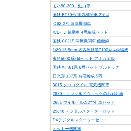
モハ80-300 動力車
国鉄 EF70形 電気機関車 2次型
Ｃ62-2号 蒸気機関車
ICE-TD 気動車 4両編成セット
国鉄 C6215 蒸気機関車 函館線
1/80 16.5mm 名古屋鉄道7100系 4両編成
東急5000系3輌セット アオガエル
国鉄キハ81系 6両セット ブルドッグ
日光形 157系 お召編成 5両
3015 クロコダイル 電気機関車
2880 キングルドウィックのお召列車
2681 ウイルヘルム2世列車セット
29848 デジタルスターターセット
DXデジタルスターターセット
オットー機関車