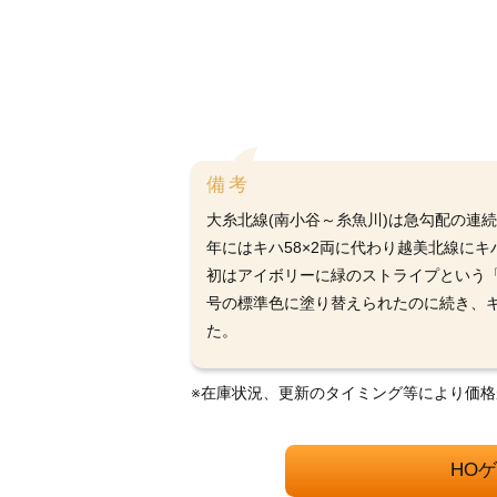
備考
大糸北線(南小谷～糸魚川)は急勾配の連続
年にはキハ58×2両に代わり越美北線にキ
初はアイボリーに緑のストライプという「越
号の標準色に塗り替えられたのに続き、キハ
た。
※在庫状況、更新のタイミング等により価
HO