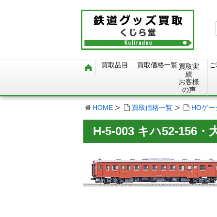
買取品目
買取価格一覧
ご
買取実
績
お客様
の声
HOME
買取価格一覧
HOゲ
H-5-003 キハ52-15