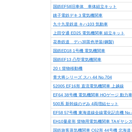
国鉄EF58旧車体 車体組立キット
銚子電鉄デキ３電気機関車
九十九里鉄道 キハ103 気動車
上田交通 ED25 電気機関車 組立キット
花巻鉄道 デハ3Ⅱ茶色塗装(鋼製)
国鉄ED18 1号機 電気機関車
国鉄EF13 凸型電気機関車
20ｔ貨物移動機
青大将シリーズ スハ 44 No.704
52005 EF16形 直流電気機関車 上越線
EF64 38号機 電気機関車 HOゲージ 動力
500系 新幹線のぞみ 4両増結セット
EF58 57号機 東海道線全線電化記念機 No.4
EH10量産形 貨物用電気機関車 TAギヤシステ
国鉄旅客蒸気機関車 C62形 44号機 北海道