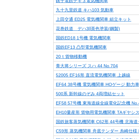
銚子電鉄デキ３電気機関車
九十九里鉄道 キハ103 気動車
上田交通 ED25 電気機関車 組立キット
花巻鉄道 デハ3Ⅱ茶色塗装(鋼製)
国鉄ED18 1号機 電気機関車
国鉄EF13 凸型電気機関車
20ｔ貨物移動機
青大将シリーズ スハ 44 No.704
52005 EF16形 直流電気機関車 上越線
EF64 38号機 電気機関車 HOゲージ 動力
500系 新幹線のぞみ 4両増結セット
EF58 57号機 東海道線全線電化記念機 No.4
EH10量産形 貨物用電気機関車 TAギヤシステ
国鉄旅客蒸気機関車 C62形 44号機 北海道
C59形 蒸気機関車 舟底テンダー 糸崎仕様 N