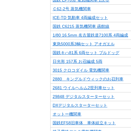
国鉄 EF70形 電気機関車 2次型
Ｃ62-2号 蒸気機関車
ICE-TD 気動車 4両編成セット
国鉄 C6215 蒸気機関車 函館線
1/80 16.5mm 名古屋鉄道7100系 4両編成
東急5000系3輌セット アオガエル
国鉄キハ81系 6両セット ブルドッグ
日光形 157系 お召編成 5両
3015 クロコダイル 電気機関車
2880 キングルドウィックのお召列車
2681 ウイルヘルム2世列車セット
29848 デジタルスターターセット
DXデジタルスターターセット
オットー機関車
国鉄EF58旧車体 車体組立キット