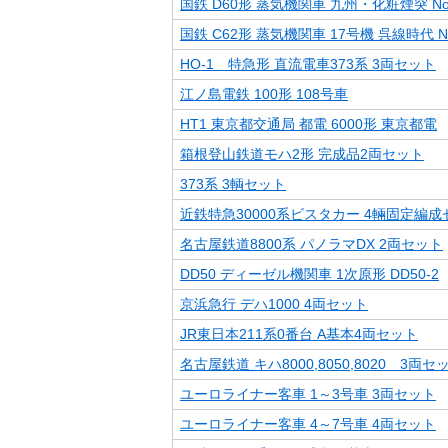
国鉄 D60形 蒸気機関車 九州・化粧煙突 No.
国鉄 C62形 蒸気機関車 17号機 呉線時代 No.
HO-1 特急形 直流電車373系 3両セット
江ノ島電鉄 100形 108号車
HT1 東京都交通局 都電 6000形 東京都電
箱根登山鉄道モハ2形 完成品2両セット
373系 3輌セット
近鉄特急30000系ビスタカー 4輛固定編成
名古屋鉄道8800系 パノラマDX 2両セット
DD50 ディーゼル機関車 1次原形 DD50-2
京浜急行 デハ1000 4両セット
JR東日本211系0番台 A基本4両セット
名古屋鉄道 キハ8000,8050,8020 3両セ
ユーロライナー客車 1～3号車 3両セット
ユーロライナー客車 4～7号車 4両セット