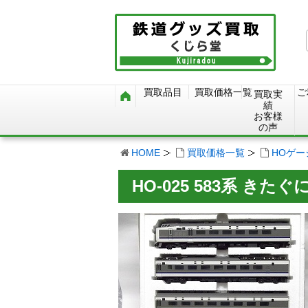
買取品目
買取価格一覧
ご
買取実
績
お客様
の声
HOME
買取価格一覧
HOゲ
HO-025 583系 きた