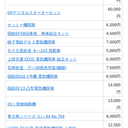
円
60,000
DXデジタルスターターセット
円
オットー機関車
6,500円
国鉄EF58旧車体 車体組立キット
4,500円
銚子電鉄デキ３電気機関車
7,000円
九十九里鉄道 キハ103 気動車
5,000円
上田交通 ED25 電気機関車 組立キット
6,000円
花巻鉄道 デハ3Ⅱ茶色塗装(鋼製)
7,500円
国鉄ED18 1号機 電気機関車
8,500円
14,000
国鉄EF13 凸型電気機関車
円
13,000
20ｔ貨物移動機
円
青大将シリーズ スハ 44 No.704
8,000円
12,500