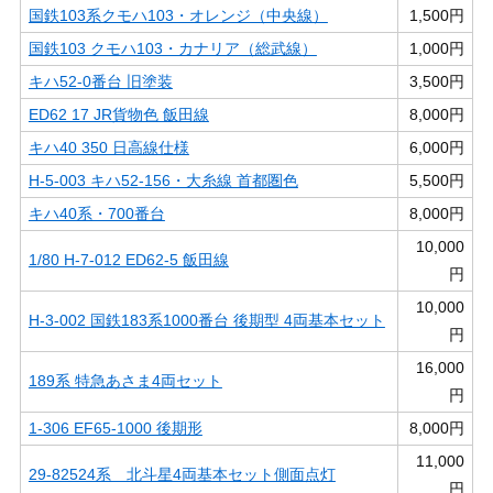
国鉄103系クモハ103・オレンジ（中央線）
1,500円
国鉄103 クモハ103・カナリア（総武線）
1,000円
キハ52-0番台 旧塗装
3,500円
ED62 17 JR貨物色 飯田線
8,000円
キハ40 350 日高線仕様
6,000円
H-5-003 キハ52-156・大糸線 首都圏色
5,500円
キハ40系・700番台
8,000円
10,000
1/80 H-7-012 ED62-5 飯田線
円
10,000
H-3-002 国鉄183系1000番台 後期型 4両基本セット
円
16,000
189系 特急あさま4両セット
円
1-306 EF65-1000 後期形
8,000円
11,000
29-82524系 北斗星4両基本セット側面点灯
円