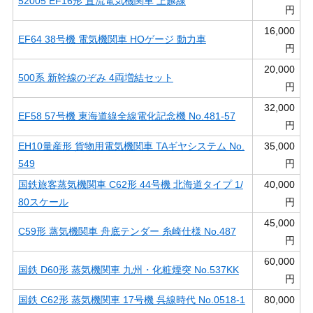
52005 EF16形 直流電気機関車 上越線
円
16,000
EF64 38号機 電気機関車 HOゲージ 動力車
円
20,000
500系 新幹線のぞみ 4両増結セット
円
32,000
EF58 57号機 東海道線全線電化記念機 No.481-57
円
EH10量産形 貨物用電気機関車 TAギヤシステム No.
35,000
549
円
国鉄旅客蒸気機関車 C62形 44号機 北海道タイプ 1/
40,000
80スケール
円
45,000
C59形 蒸気機関車 舟底テンダー 糸崎仕様 No.487
円
60,000
国鉄 D60形 蒸気機関車 九州・化粧煙突 No.537KK
円
国鉄 C62形 蒸気機関車 17号機 呉線時代 No.0518-1
80,000