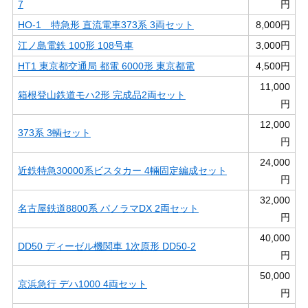
7
円
HO-1 特急形 直流電車373系 3両セット
8,000円
江ノ島電鉄 100形 108号車
3,000円
HT1 東京都交通局 都電 6000形 東京都電
4,500円
11,000
箱根登山鉄道モハ2形 完成品2両セット
円
12,000
373系 3輌セット
円
24,000
近鉄特急30000系ビスタカー 4輛固定編成セット
円
32,000
名古屋鉄道8800系 パノラマDX 2両セット
円
40,000
DD50 ディーゼル機関車 1次原形 DD50-2
円
50,000
京浜急行 デハ1000 4両セット
円