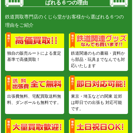
ばれる６つの理由
鉄道買取専門店のくじら堂がお客様から選ばれる６つの
理由をご紹介
独自の販売ルートによる査定
鉄道関連のもの書籍・資料か
基準で高価買取！
ら部品・玩具までなんでも対
応いたします
出張費無料、宅配買取送料無
東京・埼玉などの関東 近郊
料、ダンボールも無料です。
は即日での出張も 対応可能
です。