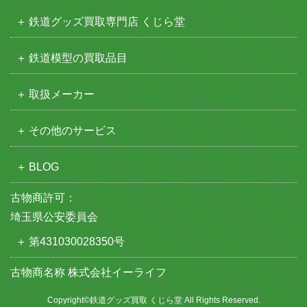
鉄道グッズ買取専門店 くじら堂
鉄道模型の買取品目
取扱メーカー
その他のサービス
BLOG
古物商許可：
埼玉県公安委員会
第431030028350号
古物商名称 株式会社イーライフ
Copyright©鉄道グッズ買取 くじら堂 All Rights Reserved.