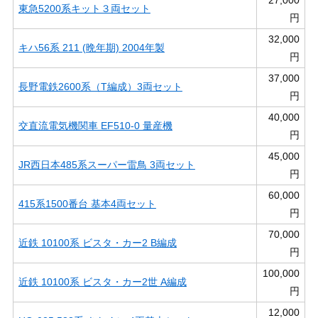
27,000
東急5200系キット３両セット
円
32,000
キハ56系 211 (晩年期) 2004年製
円
37,000
長野電鉄2600系（T編成）3両セット
円
40,000
交直流電気機関車 EF510-0 量産機
円
45,000
JR西日本485系スーパー雷鳥 3両セット
円
60,000
415系1500番台 基本4両セット
円
70,000
近鉄 10100系 ビスタ・カー2 B編成
円
100,000
近鉄 10100系 ビスタ・カー2世 A編成
円
12,000