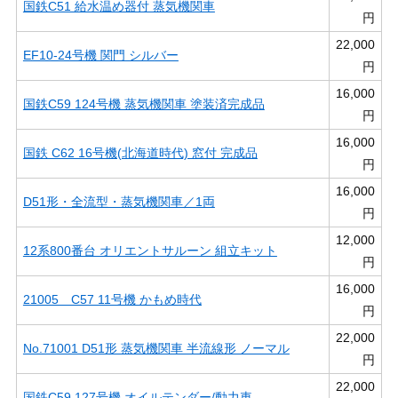
国鉄C51 給水温め器付 蒸気機関車
円
22,000
EF10-24号機 関門 シルバー
円
16,000
国鉄C59 124号機 蒸気機関車 塗装済完成品
円
16,000
国鉄 C62 16号機(北海道時代) 窓付 完成品
円
16,000
D51形・全流型・蒸気機関車／1両
円
12,000
12系800番台 オリエントサルーン 組立キット
円
16,000
21005 C57 11号機 かもめ時代
円
22,000
No.71001 D51形 蒸気機関車 半流線形 ノーマル
円
22,000
国鉄C59 127号機 オイルテンダー/動力車