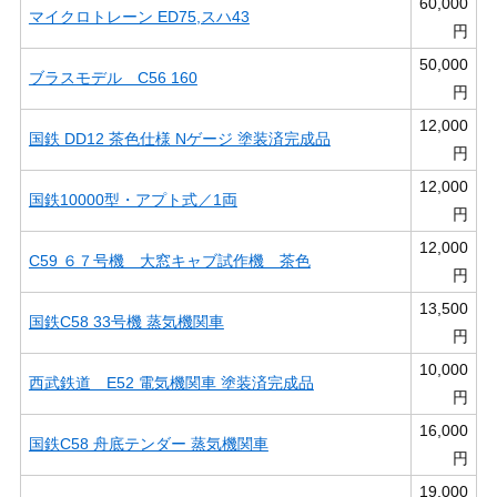
60,000
マイクロトレーン ED75,スハ43
円
50,000
ブラスモデル C56 160
円
12,000
国鉄 DD12 茶色仕様 Nゲージ 塗装済完成品
円
12,000
国鉄10000型・アプト式／1両
円
12,000
C59 ６７号機 大窓キャブ試作機 茶色
円
13,500
国鉄C58 33号機 蒸気機関車
円
10,000
西武鉄道 E52 電気機関車 塗装済完成品
円
16,000
国鉄C58 舟底テンダー 蒸気機関車
円
19,000