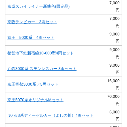
7,000
京成スカイライナー新塗色(限定品)
円
7,000
京阪テレビカー 3両セット
円
9,000
京王 5000系 4両セット
円
9,000
都営地下鉄新宿線10-000型4両セット
円
9,000
近鉄3000系 ステンレスカー 3両セット
円
16,000
京王帝都3000系／5両セット
円
70,000
京王5070系オリジナルMセット
円
6,000
キハ58系ディーゼルカー（よしの川）4両セット
円