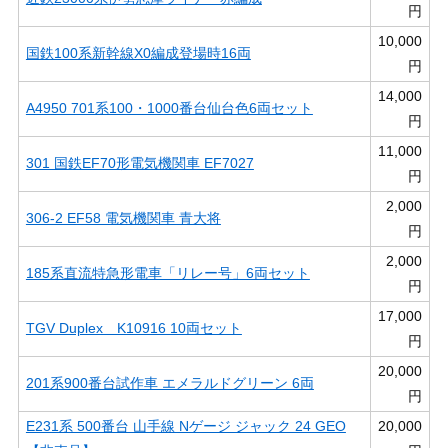
円
10,000
国鉄100系新幹線X0編成登場時16両
円
14,000
A4950 701系100・1000番台仙台色6両セット
円
11,000
301 国鉄EF70形電気機関車 EF7027
円
2,000
306-2 EF58 電気機関車 青大将
円
2,000
185系直流特急形電車「リレー号」6両セット
円
17,000
TGV Duplex K10916 10両セット
円
20,000
201系900番台試作車 エメラルドグリーン 6両
円
E231系 500番台 山手線 Nゲージ ジャック 24 GEO
20,000