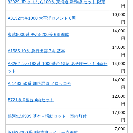
92929 JR さよなら100系 東海道 新幹線 セット 限定
円
10,000
A3132ホキ1000 太平洋セメント 8両
円
14,000
東武8000系 モハ8200等 6両編成
円
14,000
A1585 10系 急行出雲 7両 基本
円
A8262 キハ183系-1000番台 特急 あそぼーい！ 4両セ
14,000
ット
円
14,000
A-1483 50系 釧路湿原 ノロッコ号
円
12,000
E721系 0番台 4両セット
円
17,000
銀河鉄道999 基本＋増結セット 室内灯付
円
7,000
近鉄23000系伊勢志摩ライナー赤編成