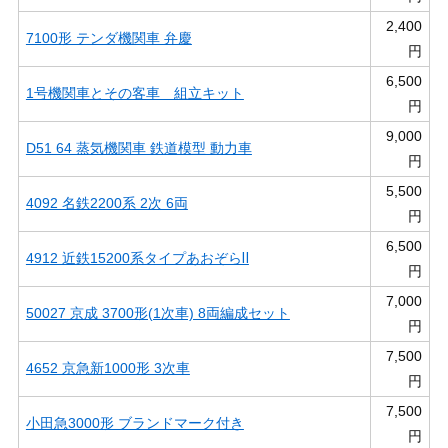
2,400
7100形 テンダ機関車 弁慶
円
6,500
1号機関車とその客車 組立キット
円
9,000
D51 64 蒸気機関車 鉄道模型 動力車
円
5,500
4092 名鉄2200系 2次 6両
円
6,500
4912 近鉄15200系タイプあおぞらⅡ
円
7,000
50027 京成 3700形(1次車) 8両編成セット
円
7,500
4652 京急新1000形 3次車
円
7,500
小田急3000形 ブランドマーク付き
円