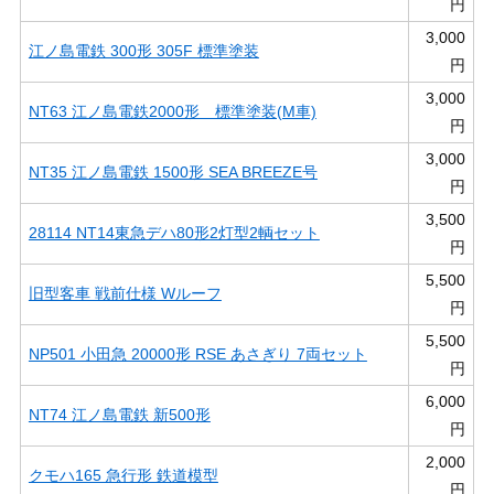
円
3,000
江ノ島電鉄 300形 305F 標準塗装
円
3,000
NT63 江ノ島電鉄2000形 標準塗装(M車)
円
3,000
NT35 江ノ島電鉄 1500形 SEA BREEZE号
円
3,500
28114 NT14東急デハ80形2灯型2輌セット
円
5,500
旧型客車 戦前仕様 Wルーフ
円
5,500
NP501 小田急 20000形 RSE あさぎり 7両セット
円
6,000
NT74 江ノ島電鉄 新500形
円
2,000
クモハ165 急行形 鉄道模型
円