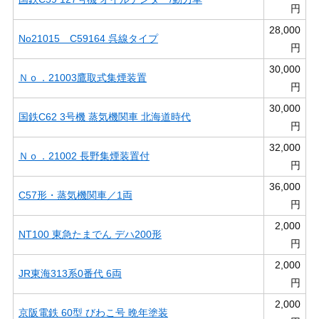
円
28,000
No21015 C59164 呉線タイプ
円
30,000
Ｎｏ．21003鷹取式集煙装置
円
30,000
国鉄C62 3号機 蒸気機関車 北海道時代
円
32,000
Ｎｏ．21002 長野集煙装置付
円
36,000
C57形・蒸気機関車／1両
円
2,000
NT100 東急たまでん デハ200形
円
2,000
JR東海313系0番代 6両
円
2,000
京阪電鉄 60型 びわこ号 晩年塗装