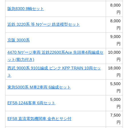
8,000
阪急8300 8輌セット
円
8,000
近鉄 3220系 等 Nゲージ 鉄道模型セット
円
9,000
京阪 3000系
円
4470 Nゲージ車両 近鉄22600系Ace 先頭車4両編成セ
10,000
ット(動力付き)
円
西武 9000系 9101編成 ピンク KPP TRAIN 10両セッ
18,000
ト
円
5,500
東急5000系 M車2車両 6編成セット
円
5,000
EF58-124&客車 6両セット
円
7,500
EF58 直流電気機関車 金色ヒサシ付
円