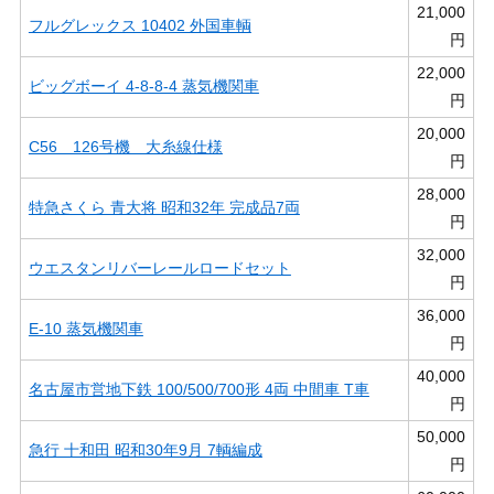
21,000
フルグレックス 10402 外国車輌
円
22,000
ビッグボーイ 4-8-8-4 蒸気機関車
円
20,000
C56 126号機 大糸線仕様
円
28,000
特急さくら 青大将 昭和32年 完成品7両
円
32,000
ウエスタンリバーレールロードセット
円
36,000
E-10 蒸気機関車
円
40,000
名古屋市営地下鉄 100/500/700形 4両 中間車 T車
円
50,000
急行 十和田 昭和30年9月 7輌編成
円