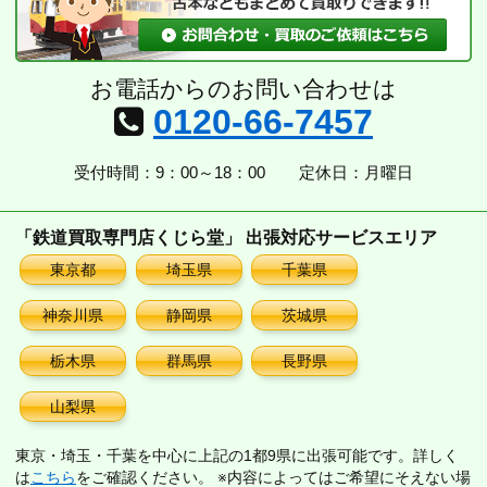
お電話からのお問い合わせは
0120-66-7457
受付時間：9：00～18：00
定休日：月曜日
「鉄道買取専門店くじら堂」 出張対応サービスエリア
東京都
埼玉県
千葉県
神奈川県
静岡県
茨城県
栃木県
群馬県
長野県
山梨県
東京・埼玉・千葉を中心に上記の1都9県に出張可能です。詳しく
は
こちら
をご確認ください。 ※内容によってはご希望にそえない場