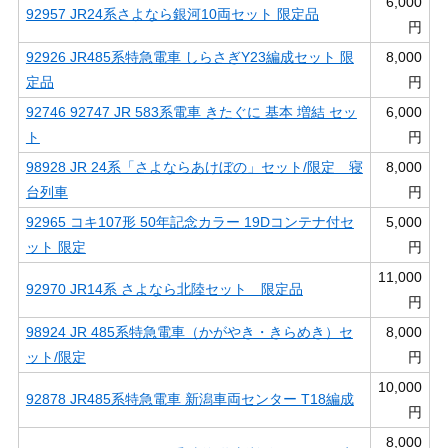
6,000
92957 JR24系さよなら銀河10両セット 限定品
円
92926 JR485系特急電車 しらさぎY23編成セット 限
8,000
定品
円
92746 92747 JR 583系電車 きたぐに 基本 増結 セッ
6,000
ト
円
98928 JR 24系「さよならあけぼの」セット/限定 寝
8,000
台列車
円
92965 コキ107形 50年記念カラー 19Dコンテナ付セ
5,000
ット 限定
円
11,000
92970 JR14系 さよなら北陸セット 限定品
円
98924 JR 485系特急電車（かがやき・きらめき）セ
8,000
ット/限定
円
10,000
92878 JR485系特急電車 新潟車両センター T18編成
円
8,000