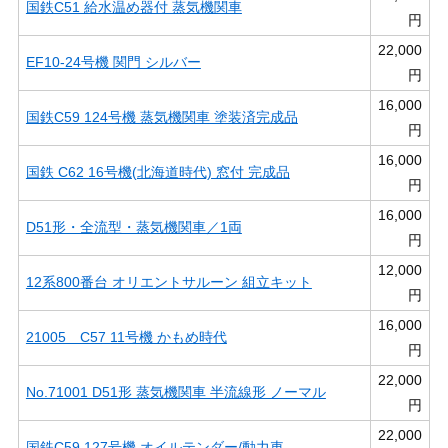
国鉄C51 給水温め器付 蒸気機関車
円
22,000
EF10-24号機 関門 シルバー
円
16,000
国鉄C59 124号機 蒸気機関車 塗装済完成品
円
16,000
国鉄 C62 16号機(北海道時代) 窓付 完成品
円
16,000
D51形・全流型・蒸気機関車／1両
円
12,000
12系800番台 オリエントサルーン 組立キット
円
16,000
21005 C57 11号機 かもめ時代
円
22,000
No.71001 D51形 蒸気機関車 半流線形 ノーマル
円
22,000
国鉄C59 127号機 オイルテンダー/動力車