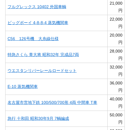
21,000
フルグレックス 10402 外国車輌
円
22,000
ビッグボーイ 4-8-8-4 蒸気機関車
円
20,000
C56 126号機 大糸線仕様
円
28,000
特急さくら 青大将 昭和32年 完成品7両
円
32,000
ウエスタンリバーレールロードセット
円
36,000
E-10 蒸気機関車
円
40,000
名古屋市営地下鉄 100/500/700形 4両 中間車 T車
円
50,000
急行 十和田 昭和30年9月 7輌編成
円