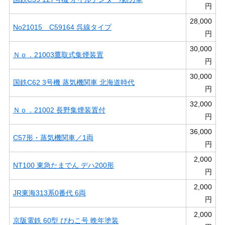
円
28,000
No21015 C59164 呉線タイプ
円
30,000
Ｎｏ．21003鷹取式集煙装置
円
30,000
国鉄C62 3号機 蒸気機関車 北海道時代
円
32,000
Ｎｏ．21002 長野集煙装置付
円
36,000
C57形・蒸気機関車／1両
円
2,000
NT100 東急たまでん デハ200形
円
2,000
JR東海313系0番代 6両
円
2,000
京阪電鉄 60型 びわこ号 晩年塗装