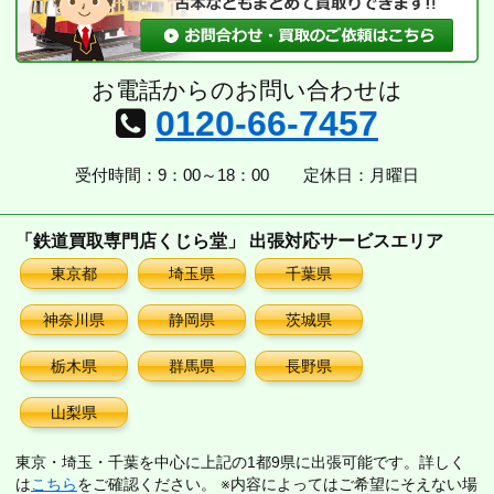
お電話からのお問い合わせは
0120-66-7457
受付時間：9：00～18：00
定休日：月曜日
「鉄道買取専門店くじら堂」 出張対応サービスエリア
東京都
埼玉県
千葉県
神奈川県
静岡県
茨城県
栃木県
群馬県
長野県
山梨県
東京・埼玉・千葉を中心に上記の1都9県に出張可能です。詳しく
は
こちら
をご確認ください。 ※内容によってはご希望にそえない場