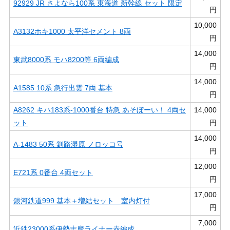
92929 JR さよなら100系 東海道 新幹線 セット 限定
円
10,000
A3132ホキ1000 太平洋セメント 8両
円
14,000
東武8000系 モハ8200等 6両編成
円
14,000
A1585 10系 急行出雲 7両 基本
円
A8262 キハ183系-1000番台 特急 あそぼーい！ 4両セ
14,000
ット
円
14,000
A-1483 50系 釧路湿原 ノロッコ号
円
12,000
E721系 0番台 4両セット
円
17,000
銀河鉄道999 基本＋増結セット 室内灯付
円
7,000
近鉄23000系伊勢志摩ライナー赤編成