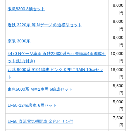
8,000
阪急8300 8輌セット
円
8,000
近鉄 3220系 等 Nゲージ 鉄道模型セット
円
9,000
京阪 3000系
円
4470 Nゲージ車両 近鉄22600系Ace 先頭車4両編成セ
10,000
ット(動力付き)
円
西武 9000系 9101編成 ピンク KPP TRAIN 10両セッ
18,000
ト
円
5,500
東急5000系 M車2車両 6編成セット
円
5,000
EF58-124&客車 6両セット
円
7,500
EF58 直流電気機関車 金色ヒサシ付
円