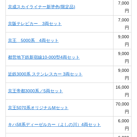
7,000
京成スカイライナー新塗色(限定品)
円
7,000
京阪テレビカー 3両セット
円
9,000
京王 5000系 4両セット
円
9,000
都営地下鉄新宿線10-000型4両セット
円
9,000
近鉄3000系 ステンレスカー 3両セット
円
16,000
京王帝都3000系／5両セット
円
70,000
京王5070系オリジナルMセット
円
6,000
キハ58系ディーゼルカー（よしの川）4両セット
円