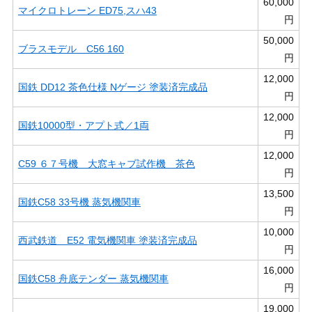
60,000
マイクロトレーン ED75,スハ43
円
50,000
ブラスモデル C56 160
円
12,000
国鉄 DD12 茶色仕様 Nゲージ 塗装済完成品
円
12,000
国鉄10000型・アプト式／1両
円
12,000
C59 ６７号機 大窓キャブ試作機 茶色
円
13,500
国鉄C58 33号機 蒸気機関車
円
10,000
西武鉄道 E52 電気機関車 塗装済完成品
円
16,000
国鉄C58 舟底テンダー 蒸気機関車
円
19,000