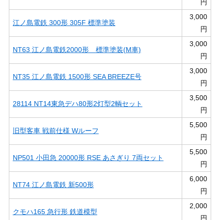
円
3,000
江ノ島電鉄 300形 305F 標準塗装
円
3,000
NT63 江ノ島電鉄2000形 標準塗装(M車)
円
3,000
NT35 江ノ島電鉄 1500形 SEA BREEZE号
円
3,500
28114 NT14東急デハ80形2灯型2輌セット
円
5,500
旧型客車 戦前仕様 Wルーフ
円
5,500
NP501 小田急 20000形 RSE あさぎり 7両セット
円
6,000
NT74 江ノ島電鉄 新500形
円
2,000
クモハ165 急行形 鉄道模型
円