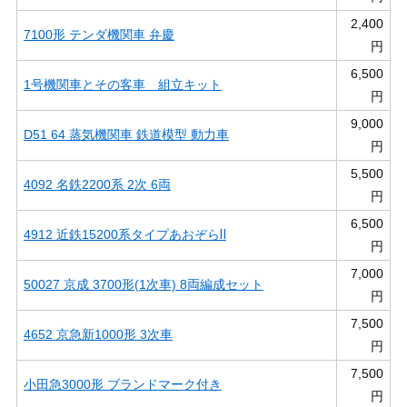
2,400
7100形 テンダ機関車 弁慶
円
6,500
1号機関車とその客車 組立キット
円
9,000
D51 64 蒸気機関車 鉄道模型 動力車
円
5,500
4092 名鉄2200系 2次 6両
円
6,500
4912 近鉄15200系タイプあおぞらⅡ
円
7,000
50027 京成 3700形(1次車) 8両編成セット
円
7,500
4652 京急新1000形 3次車
円
7,500
小田急3000形 ブランドマーク付き
円