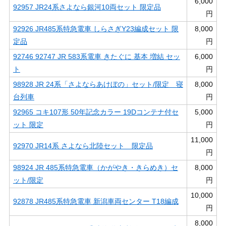
6,000
92957 JR24系さよなら銀河10両セット 限定品
円
92926 JR485系特急電車 しらさぎY23編成セット 限
8,000
定品
円
92746 92747 JR 583系電車 きたぐに 基本 増結 セッ
6,000
ト
円
98928 JR 24系「さよならあけぼの」セット/限定 寝
8,000
台列車
円
92965 コキ107形 50年記念カラー 19Dコンテナ付セ
5,000
ット 限定
円
11,000
92970 JR14系 さよなら北陸セット 限定品
円
98924 JR 485系特急電車（かがやき・きらめき）セ
8,000
ット/限定
円
10,000
92878 JR485系特急電車 新潟車両センター T18編成
円
8,000