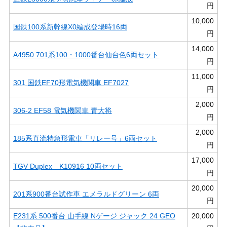
円
10,000
国鉄100系新幹線X0編成登場時16両
円
14,000
A4950 701系100・1000番台仙台色6両セット
円
11,000
301 国鉄EF70形電気機関車 EF7027
円
2,000
306-2 EF58 電気機関車 青大将
円
2,000
185系直流特急形電車「リレー号」6両セット
円
17,000
TGV Duplex K10916 10両セット
円
20,000
201系900番台試作車 エメラルドグリーン 6両
円
E231系 500番台 山手線 Nゲージ ジャック 24 GEO
20,000