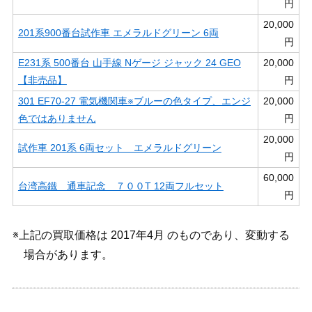
円
20,000
201系900番台試作車 エメラルドグリーン 6両
円
E231系 500番台 山手線 Nゲージ ジャック 24 GEO
20,000
【非売品】
円
301 EF70-27 電気機関車※ブルーの色タイプ、エンジ
20,000
色ではありません
円
20,000
試作車 201系 6両セット エメラルドグリーン
円
60,000
台湾高鐵 通車記念 ７００T 12両フルセット
円
※上記の買取価格は 2017年4月 のものであり、変動する
場合があります。