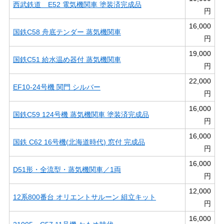
西武鉄道 E52 電気機関車 塗装済完成品
円
16,000
国鉄C58 舟底テンダー 蒸気機関車
円
19,000
国鉄C51 給水温め器付 蒸気機関車
円
22,000
EF10-24号機 関門 シルバー
円
16,000
国鉄C59 124号機 蒸気機関車 塗装済完成品
円
16,000
国鉄 C62 16号機(北海道時代) 窓付 完成品
円
16,000
D51形・全流型・蒸気機関車／1両
円
12,000
12系800番台 オリエントサルーン 組立キット
円
16,000