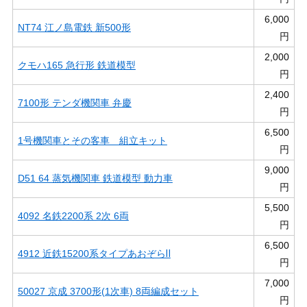
6,000
NT74 江ノ島電鉄 新500形
円
2,000
クモハ165 急行形 鉄道模型
円
2,400
7100形 テンダ機関車 弁慶
円
6,500
1号機関車とその客車 組立キット
円
9,000
D51 64 蒸気機関車 鉄道模型 動力車
円
5,500
4092 名鉄2200系 2次 6両
円
6,500
4912 近鉄15200系タイプあおぞらⅡ
円
7,000
50027 京成 3700形(1次車) 8両編成セット
円