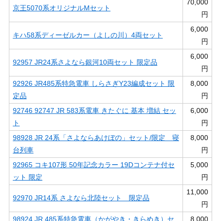
70,000
京王5070系オリジナルMセット
円
6,000
キハ58系ディーゼルカー（よしの川）4両セット
円
6,000
92957 JR24系さよなら銀河10両セット 限定品
円
92926 JR485系特急電車 しらさぎY23編成セット 限
8,000
定品
円
92746 92747 JR 583系電車 きたぐに 基本 増結 セッ
6,000
ト
円
98928 JR 24系「さよならあけぼの」セット/限定 寝
8,000
台列車
円
92965 コキ107形 50年記念カラー 19Dコンテナ付セ
5,000
ット 限定
円
11,000
92970 JR14系 さよなら北陸セット 限定品
円
98924 JR 485系特急電車（かがやき・きらめき）セ
8,000