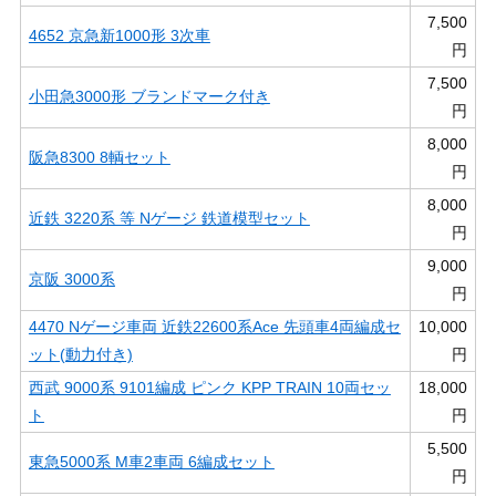
7,500
4652 京急新1000形 3次車
円
7,500
小田急3000形 ブランドマーク付き
円
8,000
阪急8300 8輌セット
円
8,000
近鉄 3220系 等 Nゲージ 鉄道模型セット
円
9,000
京阪 3000系
円
4470 Nゲージ車両 近鉄22600系Ace 先頭車4両編成セ
10,000
ット(動力付き)
円
西武 9000系 9101編成 ピンク KPP TRAIN 10両セッ
18,000
ト
円
5,500
東急5000系 M車2車両 6編成セット
円