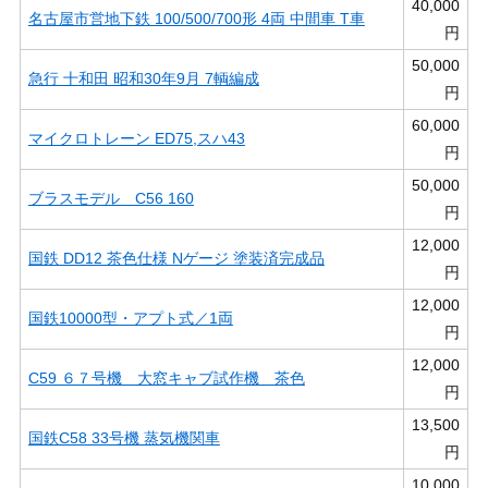
40,000
名古屋市営地下鉄 100/500/700形 4両 中間車 T車
円
50,000
急行 十和田 昭和30年9月 7輌編成
円
60,000
マイクロトレーン ED75,スハ43
円
50,000
ブラスモデル C56 160
円
12,000
国鉄 DD12 茶色仕様 Nゲージ 塗装済完成品
円
12,000
国鉄10000型・アプト式／1両
円
12,000
C59 ６７号機 大窓キャブ試作機 茶色
円
13,500
国鉄C58 33号機 蒸気機関車
円
10,000