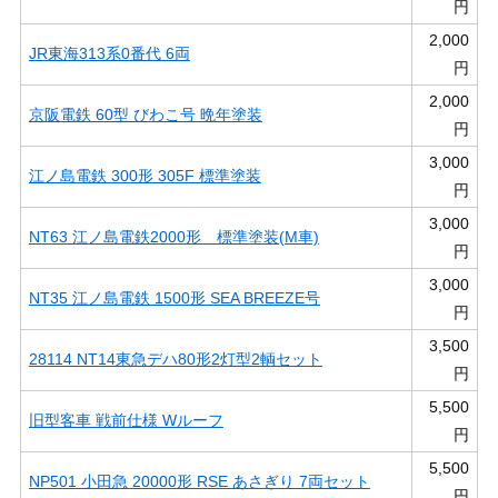
円
2,000
JR東海313系0番代 6両
円
2,000
京阪電鉄 60型 びわこ号 晩年塗装
円
3,000
江ノ島電鉄 300形 305F 標準塗装
円
3,000
NT63 江ノ島電鉄2000形 標準塗装(M車)
円
3,000
NT35 江ノ島電鉄 1500形 SEA BREEZE号
円
3,500
28114 NT14東急デハ80形2灯型2輌セット
円
5,500
旧型客車 戦前仕様 Wルーフ
円
5,500
NP501 小田急 20000形 RSE あさぎり 7両セット
円