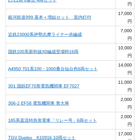
E721系 0番台 4両セット
円
17,000
銀河鉄道999 基本＋増結セット 室内灯付
円
7,000
近鉄23000系伊勢志摩ライナー赤編成
円
10,000
国鉄100系新幹線X0編成登場時16両
円
14,000
A4950 701系100・1000番台仙台色6両セット
円
11,000
301 国鉄EF70形電気機関車 EF7027
円
2,000
306-2 EF58 電気機関車 青大将
円
2,000
185系直流特急形電車「リレー号」6両セット
円
17,000
TGV Duplex K10916 10両セット