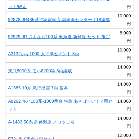
ット/限定
円
10,000
92878 JR485系特急電車 新潟車両センター T18編成
円
8,000
92929 JR さよなら100系 東海道 新幹線 セット 限定
円
10,000
A3132ホキ1000 太平洋セメント 8両
円
14,000
東武8000系 モハ8200等 6両編成
円
14,000
A1585 10系 急行出雲 7両 基本
円
A8262 キハ183系-1000番台 特急 あそぼーい！ 4両セ
14,000
ット
円
14,000
A-1483 50系 釧路湿原 ノロッコ号
円
12,000