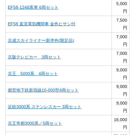
5,000
EF58-124&客車 6両セット
円
7,500
EF58 直流電気機関車 金色ヒサシ付
円
7,000
京成スカイライナー新塗色(限定品)
円
7,000
京阪テレビカー 3両セット
円
9,000
京王 5000系 4両セット
円
9,000
都営地下鉄新宿線10-000型4両セット
円
9,000
近鉄3000系 ステンレスカー 3両セット
円
16,000
京王帝都3000系／5両セット
円