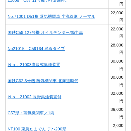
21005 C57 11号機 かもめ時代
円
22,000
No.71001 D51形 蒸気機関車 半流線形 ノーマル
円
22,000
国鉄C59 127号機 オイルテンダー/動力車
円
28,000
No21015 C59164 呉線タイプ
円
30,000
Ｎｏ．21003鷹取式集煙装置
円
30,000
国鉄C62 3号機 蒸気機関車 北海道時代
円
32,000
Ｎｏ．21002 長野集煙装置付
円
36,000
C57形・蒸気機関車／1両
円
2,000
NT100 東急たまでん デハ200形