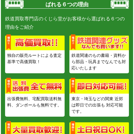
ばれる６つの理由
鉄道買取専門店のくじら堂がお客様から選ばれる６つの
理由をご紹介
独自の販売ルートによる査定
鉄道関連のもの書籍・資料か
基準で高価買取！
ら部品・玩具までなんでも対
応いたします
出張費無料、宅配買取送料無
東京・埼玉などの関東 近郊
料、ダンボールも無料です。
は即日での出張も 対応可能
です。