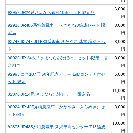
円
6,000
92957 JR24系さよなら銀河10両セット 限定品
円
92926 JR485系特急電車 しらさぎY23編成セット 限
8,000
定品
円
92746 92747 JR 583系電車 きたぐに 基本 増結 セッ
6,000
ト
円
98928 JR 24系「さよならあけぼの」セット/限定 寝
8,000
台列車
円
92965 コキ107形 50年記念カラー 19Dコンテナ付セ
5,000
ット 限定
円
11,000
92970 JR14系 さよなら北陸セット 限定品
円
98924 JR 485系特急電車（かがやき・きらめき）セ
8,000
ット/限定
円
10,000
92878 JR485系特急電車 新潟車両センター T18編成
円