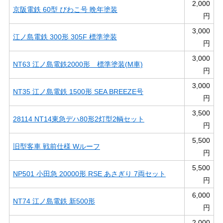
2,000
京阪電鉄 60型 びわこ号 晩年塗装
円
3,000
江ノ島電鉄 300形 305F 標準塗装
円
3,000
NT63 江ノ島電鉄2000形 標準塗装(M車)
円
3,000
NT35 江ノ島電鉄 1500形 SEA BREEZE号
円
3,500
28114 NT14東急デハ80形2灯型2輌セット
円
5,500
旧型客車 戦前仕様 Wルーフ
円
5,500
NP501 小田急 20000形 RSE あさぎり 7両セット
円
6,000
NT74 江ノ島電鉄 新500形
円
2,000