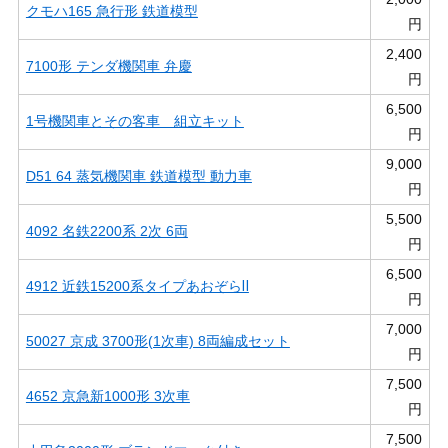
クモハ165 急行形 鉄道模型
円
2,400
7100形 テンダ機関車 弁慶
円
6,500
1号機関車とその客車 組立キット
円
9,000
D51 64 蒸気機関車 鉄道模型 動力車
円
5,500
4092 名鉄2200系 2次 6両
円
6,500
4912 近鉄15200系タイプあおぞらⅡ
円
7,000
50027 京成 3700形(1次車) 8両編成セット
円
7,500
4652 京急新1000形 3次車
円
7,500