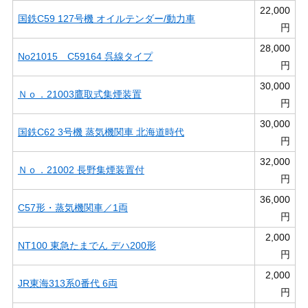
22,000
国鉄C59 127号機 オイルテンダー/動力車
円
28,000
No21015 C59164 呉線タイプ
円
30,000
Ｎｏ．21003鷹取式集煙装置
円
30,000
国鉄C62 3号機 蒸気機関車 北海道時代
円
32,000
Ｎｏ．21002 長野集煙装置付
円
36,000
C57形・蒸気機関車／1両
円
2,000
NT100 東急たまでん デハ200形
円
2,000
JR東海313系0番代 6両
円