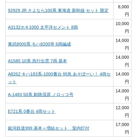
8,000
92929 JR さよなら100系 東海道 新幹線 セット 限定
円
10,000
A3132ホキ1000 太平洋セメント 8両
円
14,000
東武8000系 モハ8200等 6両編成
円
14,000
A1585 10系 急行出雲 7両 基本
円
A8262 キハ183系-1000番台 特急 あそぼーい！ 4両セ
14,000
ット
円
14,000
A-1483 50系 釧路湿原 ノロッコ号
円
12,000
E721系 0番台 4両セット
円
17,000
銀河鉄道999 基本＋増結セット 室内灯付
円