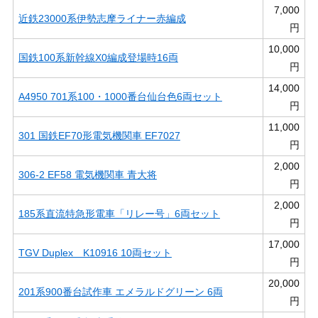
7,000
近鉄23000系伊勢志摩ライナー赤編成
円
10,000
国鉄100系新幹線X0編成登場時16両
円
14,000
A4950 701系100・1000番台仙台色6両セット
円
11,000
301 国鉄EF70形電気機関車 EF7027
円
2,000
306-2 EF58 電気機関車 青大将
円
2,000
185系直流特急形電車「リレー号」6両セット
円
17,000
TGV Duplex K10916 10両セット
円
20,000
201系900番台試作車 エメラルドグリーン 6両
円