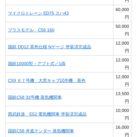
円
60,000
マイクロトレーン ED75,スハ43
円
50,000
ブラスモデル C56 160
円
12,000
国鉄 DD12 茶色仕様 Nゲージ 塗装済完成品
円
12,000
国鉄10000型・アプト式／1両
円
12,000
C59 ６７号機 大窓キャブ試作機 茶色
円
13,500
国鉄C58 33号機 蒸気機関車
円
10,000
西武鉄道 E52 電気機関車 塗装済完成品
円
16,000
国鉄C58 舟底テンダー 蒸気機関車
円