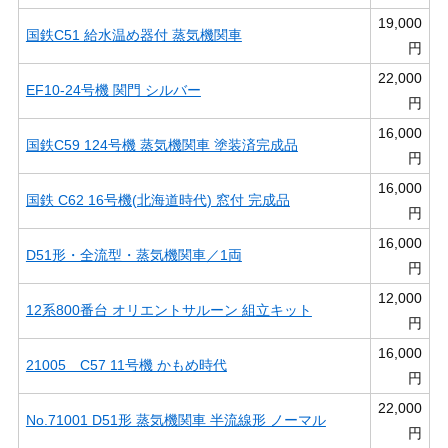
19,000
国鉄C51 給水温め器付 蒸気機関車
円
22,000
EF10-24号機 関門 シルバー
円
16,000
国鉄C59 124号機 蒸気機関車 塗装済完成品
円
16,000
国鉄 C62 16号機(北海道時代) 窓付 完成品
円
16,000
D51形・全流型・蒸気機関車／1両
円
12,000
12系800番台 オリエントサルーン 組立キット
円
16,000
21005 C57 11号機 かもめ時代
円
22,000
No.71001 D51形 蒸気機関車 半流線形 ノーマル
円