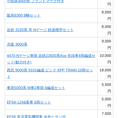
小田急3000形 ブランドマーク付き
円
8,000
阪急8300 8輌セット
円
8,000
近鉄 3220系 等 Nゲージ 鉄道模型セット
円
9,000
京阪 3000系
円
4470 Nゲージ車両 近鉄22600系Ace 先頭車4両編成セ
10,000
ット(動力付き)
円
西武 9000系 9101編成 ピンク KPP TRAIN 10両セッ
18,000
ト
円
5,500
東急5000系 M車2車両 6編成セット
円
5,000
EF58-124&客車 6両セット
円
7,500
EF58 直流電気機関車 金色ヒサシ付