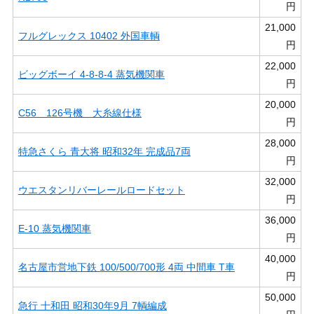
円
21,000
フルグレックス 10402 外国車輌
円
22,000
ビッグボーイ 4-8-8-4 蒸気機関車
円
20,000
C56 126号機 大糸線仕様
円
28,000
特急さくら 青大将 昭和32年 完成品7両
円
32,000
ウエスタンリバーレールロードセット
円
36,000
E-10 蒸気機関車
円
40,000
名古屋市営地下鉄 100/500/700形 4両 中間車 T車
円
50,000
急行 十和田 昭和30年9月 7輌編成