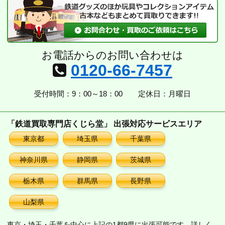
お電話からのお問い合わせは
0120-66-7457
受付時間：9：00～18：00
定休日：月曜日
「鉄道買取専門店くじら堂」 出張対応サービスエリア
東京都
埼玉県
千葉県
神奈川県
静岡県
茨城県
栃木県
群馬県
長野県
山梨県
東京・埼玉・千葉を中心に上記の1都9県に出張可能です。詳しく