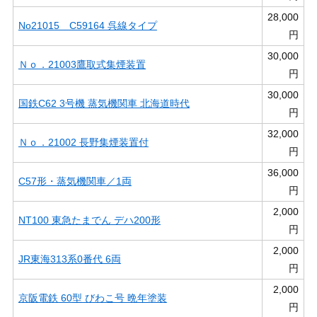
28,000
No21015 C59164 呉線タイプ
円
30,000
Ｎｏ．21003鷹取式集煙装置
円
30,000
国鉄C62 3号機 蒸気機関車 北海道時代
円
32,000
Ｎｏ．21002 長野集煙装置付
円
36,000
C57形・蒸気機関車／1両
円
2,000
NT100 東急たまでん デハ200形
円
2,000
JR東海313系0番代 6両
円
2,000
京阪電鉄 60型 びわこ号 晩年塗装
円