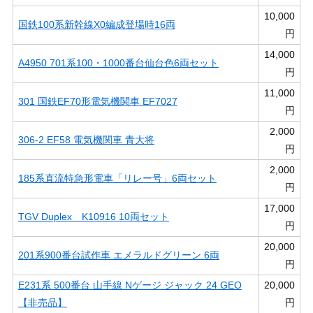
10,000
国鉄100系新幹線X0編成登場時16両
円
14,000
A4950 701系100・1000番台仙台色6両セット
円
11,000
301 国鉄EF70形電気機関車 EF7027
円
2,000
306-2 EF58 電気機関車 青大将
円
2,000
185系直流特急形電車「リレー号」6両セット
円
17,000
TGV Duplex K10916 10両セット
円
20,000
201系900番台試作車 エメラルドグリーン 6両
円
E231系 500番台 山手線 Nゲージ ジャック 24 GEO
20,000
【非売品】
円