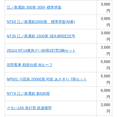
3,000
江ノ島電鉄 300形 305F 標準塗装
円
3,000
NT63 江ノ島電鉄2000形 標準塗装(M車)
円
3,000
NT35 江ノ島電鉄 1500形 SEA BREEZE号
円
3,500
28114 NT14東急デハ80形2灯型2輌セット
円
5,500
旧型客車 戦前仕様 Wルーフ
円
5,500
NP501 小田急 20000形 RSE あさぎり 7両セット
円
6,000
NT74 江ノ島電鉄 新500形
円
2,000
クモハ165 急行形 鉄道模型
円