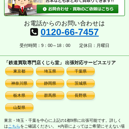
お電話からのお問い合わせは
0120-66-7457
受付時間：9：00～18：00
定休日：月曜日
「鉄道買取専門店くじら堂」 出張対応サービスエリア
東京都
埼玉県
千葉県
神奈川県
静岡県
茨城県
栃木県
群馬県
長野県
山梨県
東京・埼玉・千葉を中心に上記の1都9県に出張可能です。詳しく
は
こちら
をご確認ください。 ※内容によってはご希望にそえない場