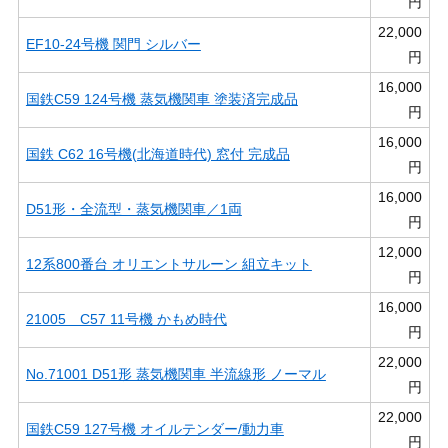
円
22,000
EF10-24号機 関門 シルバー
円
16,000
国鉄C59 124号機 蒸気機関車 塗装済完成品
円
16,000
国鉄 C62 16号機(北海道時代) 窓付 完成品
円
16,000
D51形・全流型・蒸気機関車／1両
円
12,000
12系800番台 オリエントサルーン 組立キット
円
16,000
21005 C57 11号機 かもめ時代
円
22,000
No.71001 D51形 蒸気機関車 半流線形 ノーマル
円
22,000
国鉄C59 127号機 オイルテンダー/動力車
円