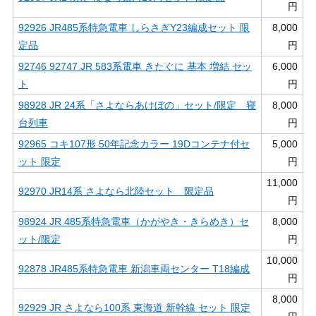
円
92926 JR485系特急電車 しらさぎY23編成セット 限
8,000
定品
円
92746 92747 JR 583系電車 きたぐに 基本 増結 セッ
6,000
ト
円
98928 JR 24系「さよならあけぼの」セット/限定 寝
8,000
台列車
円
92965 コキ107形 50年記念カラー 19Dコンテナ付セ
5,000
ット 限定
円
11,000
92970 JR14系 さよなら北陸セット 限定品
円
98924 JR 485系特急電車（かがやき・きらめき）セ
8,000
ット/限定
円
10,000
92878 JR485系特急電車 新潟車両センター T18編成
円
8,000
92929 JR さよなら100系 東海道 新幹線 セット 限定