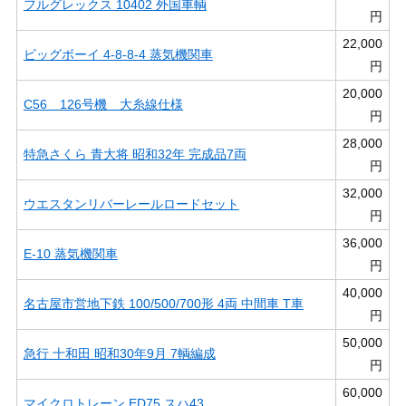
フルグレックス 10402 外国車輌
円
22,000
ビッグボーイ 4-8-8-4 蒸気機関車
円
20,000
C56 126号機 大糸線仕様
円
28,000
特急さくら 青大将 昭和32年 完成品7両
円
32,000
ウエスタンリバーレールロードセット
円
36,000
E-10 蒸気機関車
円
40,000
名古屋市営地下鉄 100/500/700形 4両 中間車 T車
円
50,000
急行 十和田 昭和30年9月 7輌編成
円
60,000
マイクロトレーン ED75,スハ43