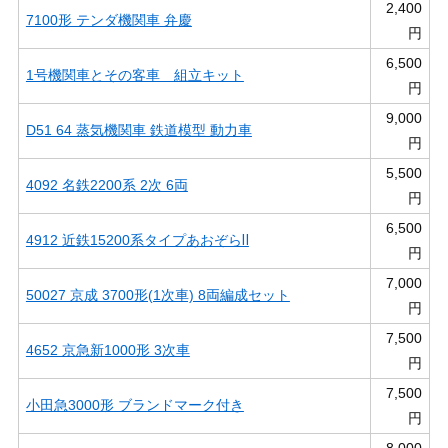
2,400
7100形 テンダ機関車 弁慶
円
6,500
1号機関車とその客車 組立キット
円
9,000
D51 64 蒸気機関車 鉄道模型 動力車
円
5,500
4092 名鉄2200系 2次 6両
円
6,500
4912 近鉄15200系タイプあおぞらⅡ
円
7,000
50027 京成 3700形(1次車) 8両編成セット
円
7,500
4652 京急新1000形 3次車
円
7,500
小田急3000形 ブランドマーク付き
円