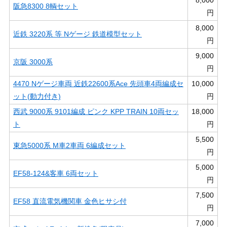
8,000
阪急8300 8輌セット
円
8,000
近鉄 3220系 等 Nゲージ 鉄道模型セット
円
9,000
京阪 3000系
円
4470 Nゲージ車両 近鉄22600系Ace 先頭車4両編成セ
10,000
ット(動力付き)
円
西武 9000系 9101編成 ピンク KPP TRAIN 10両セッ
18,000
ト
円
5,500
東急5000系 M車2車両 6編成セット
円
5,000
EF58-124&客車 6両セット
円
7,500
EF58 直流電気機関車 金色ヒサシ付
円
7,000