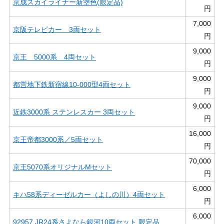
京成スカイライナー新塗色(限定品)
円
7,000
京阪テレビカー 3両セット
円
9,000
京王 5000系 4両セット
円
9,000
都営地下鉄新宿線10-000型4両セット
円
9,000
近鉄3000系 ステンレスカー 3両セット
円
16,000
京王帝都3000系／5両セット
円
70,000
京王5070系オリジナルMセット
円
6,000
キハ58系ディーゼルカー（よしの川）4両セット
円
6,000
92957 JR24系さよなら銀河10両セット 限定品