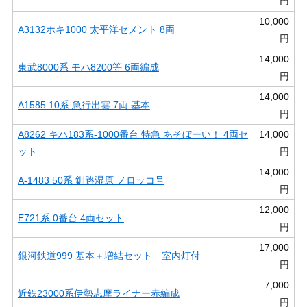
円
10,000
A3132ホキ1000 太平洋セメント 8両
円
14,000
東武8000系 モハ8200等 6両編成
円
14,000
A1585 10系 急行出雲 7両 基本
円
A8262 キハ183系-1000番台 特急 あそぼーい！ 4両セ
14,000
ット
円
14,000
A-1483 50系 釧路湿原 ノロッコ号
円
12,000
E721系 0番台 4両セット
円
17,000
銀河鉄道999 基本＋増結セット 室内灯付
円
7,000
近鉄23000系伊勢志摩ライナー赤編成
円