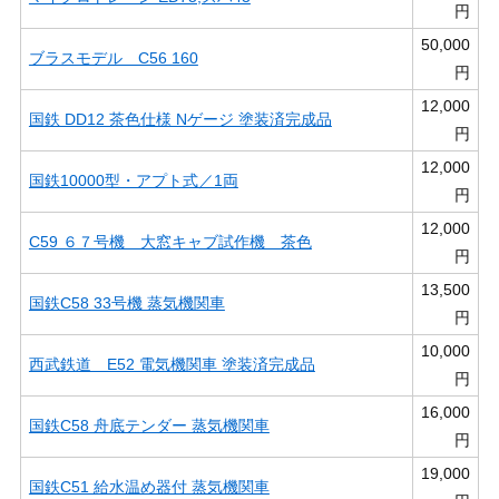
円
50,000
ブラスモデル C56 160
円
12,000
国鉄 DD12 茶色仕様 Nゲージ 塗装済完成品
円
12,000
国鉄10000型・アプト式／1両
円
12,000
C59 ６７号機 大窓キャブ試作機 茶色
円
13,500
国鉄C58 33号機 蒸気機関車
円
10,000
西武鉄道 E52 電気機関車 塗装済完成品
円
16,000
国鉄C58 舟底テンダー 蒸気機関車
円
19,000
国鉄C51 給水温め器付 蒸気機関車